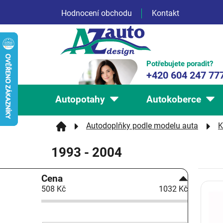
Přejít
Hodnocení obchodu
Kontakt
na
obsah
Potřebujete poradit?
+420 604 247 77
Autopotahy
Autokoberce
Autodoplňky podle modelu auta
K
1993 - 2004
P
Cena
V
o
508
Kč
1032
Kč
ý
s
p
t
i
r