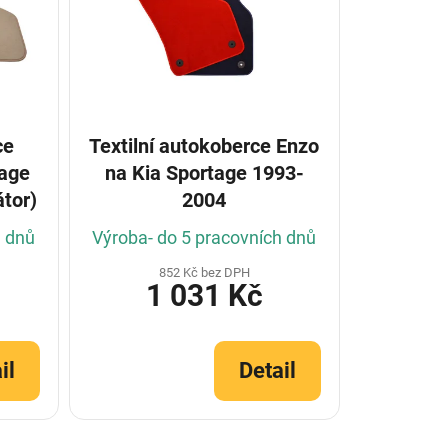
ce
Textilní autokoberce Enzo
tage
na Kia Sportage 1993-
tor)
2004
h dnů
Výroba- do 5 pracovních dnů
852 Kč bez DPH
1 031 Kč
il
Detail