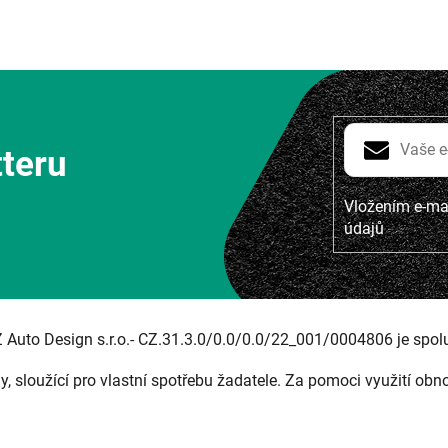
tteru
Vložením e-mai
údajů
Z Auto Design s.r.o.- CZ.31.3.0/0.0/0.0/22_001/0004806 je spol
ny, sloužící pro vlastní spotřebu žadatele. Za pomoci využití obn