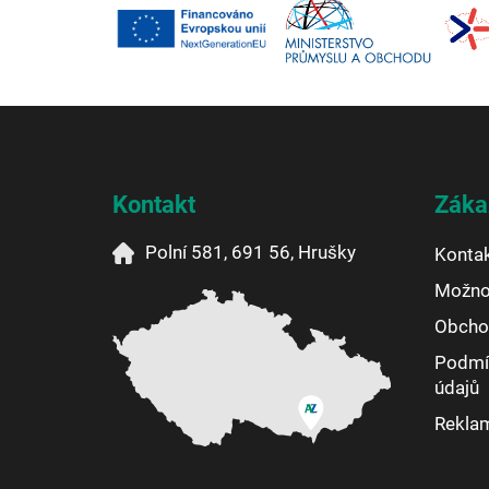
Z
á
p
a
Kontakt
Záka
t
í
Polní 581, 691 56, Hrušky
Konta
Možnos
Obcho
Podmí
údajů
Reklam