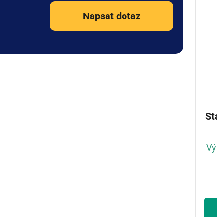
Napsat dotaz
Standa
Vý