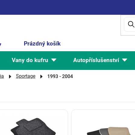
Nákupní
Prázdný košík
7
košík
Vany do kufru
Autopříslušenství
ia
Sportage
1993 - 2004