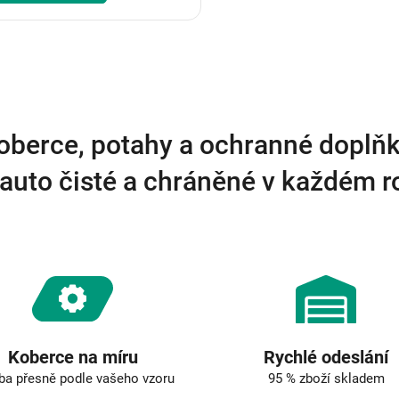
O
v
l
á
d
a
oberce, potahy a ochranné doplňk
c
í
auto čisté a chráněné v každém 
p
r
v
k
y
v
ý
p
i
s
u
Koberce na míru
Rychlé odeslání
ba přesně podle vašeho vzoru
95 % zboží skladem