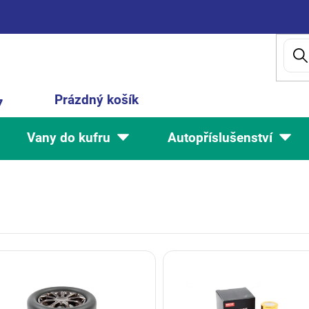
Nákupní
Prázdný košík
7
košík
Vany do kufru
Autopříslušenství