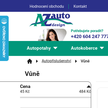
Přejít
Hodnocení obchodu
Kontakt
na
obsah
Potřebujete poradit?
+420 604 247 77
Autopotahy
Autokoberce
Autopříslušenství
Vůně
Vůně
P
Cena
V
o
45
Kč
484
Kč
ý
s
p
t
i
r