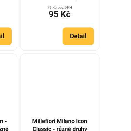
79 Kč bez DPH
95 Kč
il
Detail
n -
Millefiori Milano Icon
ůzné
Classic - různé druhy