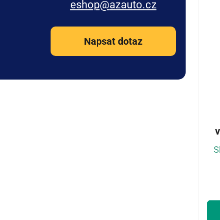
eshop
@
azauto.cz
Napsat dotaz
v
S