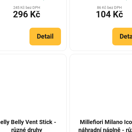
245 Kč bez DPH
86 Kč bez DPH
296 Kč
104 Kč
Detail
Deta
elly Belly Vent Stick -
Millefiori Milano Ico
různé druhy
náhradní náplně - r