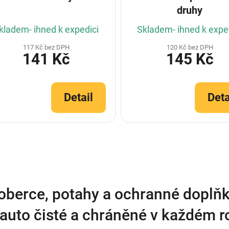
druhy
kladem- ihned k expedici
Skladem- ihned k expe
117 Kč bez DPH
120 Kč bez DPH
141 Kč
145 Kč
Detail
Deta
O
v
l
á
d
a
oberce, potahy a ochranné doplňk
c
í
auto čisté a chráněné v každém 
p
r