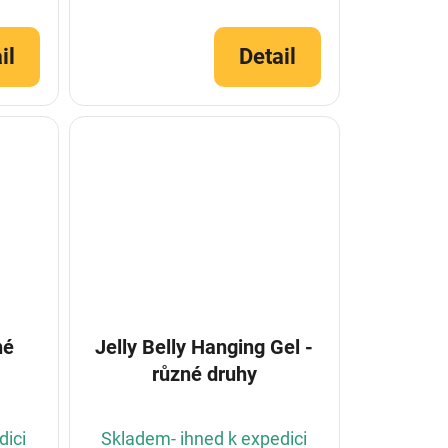
il
Detail
né
Jelly Belly Hanging Gel -
různé druhy
dici
Skladem- ihned k expedici