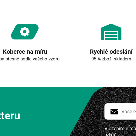
v
k
y
v
ý
p
i
s
u
Koberce na míru
Rychlé odeslání
ba přesně podle vašeho vzoru
95 % zboží skladem
tteru
Vložením e-mai
údajů