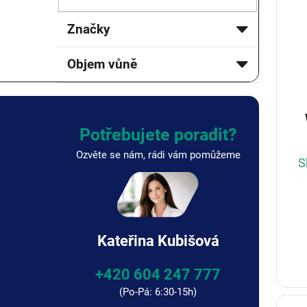
s
a
p
n
Značky
r
n
o
í
Objem vůně
d
p
u
a
k
n
t
e
ů
l
Potřebujete poradit?
Ozvěte se nám, rádi vám pomůžeme
S
Kateřina Kubišová
+420 604 247 777