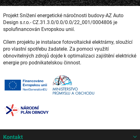
Projekt Snížení energetické náročnosti budovy-AZ Auto
Design s.r.o.- CZ.31.3.0/0.0/0.0/22_001/0004806 je
spolufinancován Evropskou unií.
Cílem projektu je instalace fotovoltaické elektrárny, sloužící
pro vlastní spotřebu žadatele. Za pomoci využití
obnovitelných zdrojů dojde k optimalizaci zajištění elektrické
energie pro podnikatelskou činnost.
Z
Kontakt
á