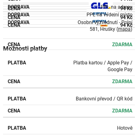
PPL na adresu
94 Kč
PPL na výdejní místo
94 Kč
Osobní vyzvednutí - Polní
94 Kč
581, Hrušky (
mapa
)
ZDARMA
Možnosti platby
Platba kartou / Apple Pay /
Google Pay
ZDARMA
Bankovní převod / QR kód
ZDARMA
Hotově