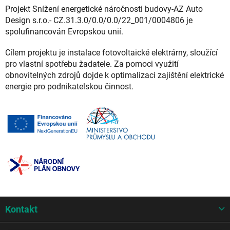
Projekt Snížení energetické náročnosti budovy-AZ Auto
Design s.r.o.- CZ.31.3.0/0.0/0.0/22_001/0004806 je
spolufinancován Evropskou unií.
Cílem projektu je instalace fotovoltaické elektrárny, sloužící
pro vlastní spotřebu žadatele. Za pomoci využití
obnovitelných zdrojů dojde k optimalizaci zajištění elektrické
energie pro podnikatelskou činnost.
Z
Kontakt
á
p