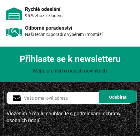
p
i
Rychlé odeslání
s
95 % zboží skladem
u
Odborné poradenství
Naši technici poradí s výběrem i montáží
Přihlaste se k newsletteru
Mějte přehled o našich novinkách
Vložením e-mailu souhlasíte s
podmínkami ochrany
osobních údajů