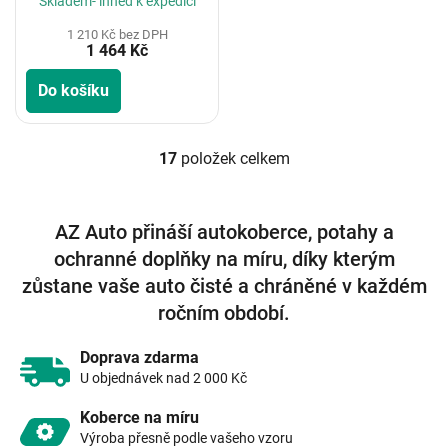
Skladem- ihned k expedici
1 210 Kč bez DPH
1 464 Kč
Do košíku
17
položek celkem
O
v
l
á
AZ Auto přináší autokoberce, potahy a
d
ochranné doplňky na míru, díky kterým
a
c
zůstane vaše auto čisté a chráněné v každém
í
ročním období.
p
r
v
Doprava zdarma
k
U objednávek nad 2 000 Kč
y
v
Koberce na míru
ý
Výroba přesně podle vašeho vzoru