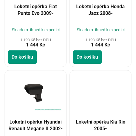
o
Loketní opěrka Fiat
Loketní opěrka Honda
d
Punto Evo 2009-
Jazz 2008-
u
k
t
Skladem- ihned k expedici
Skladem- ihned k expedici
ů
1 193 Kč bez DPH
1 193 Kč bez DPH
1 444 Kč
1 444 Kč
Do košíku
Do košíku
Loketní opěrka Hyundai
Loketní opěrka Kia Rio
Renault Megane II 2002-
2005-