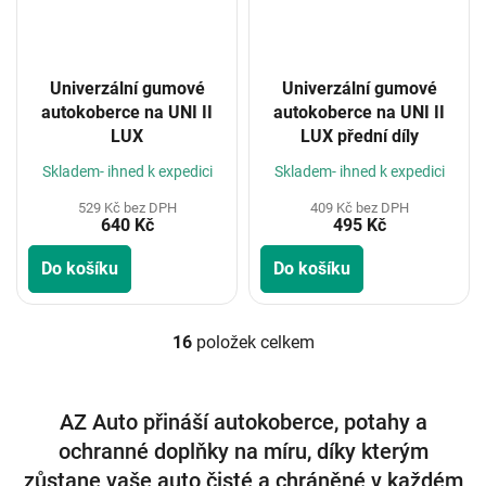
Univerzální gumové
Univerzální gumové
autokoberce na UNI II
autokoberce na UNI II
LUX
LUX přední díly
Skladem- ihned k expedici
Skladem- ihned k expedici
529 Kč bez DPH
409 Kč bez DPH
640 Kč
495 Kč
Do košíku
Do košíku
16
položek celkem
O
v
l
á
AZ Auto přináší autokoberce, potahy a
d
ochranné doplňky na míru, díky kterým
a
c
zůstane vaše auto čisté a chráněné v každém