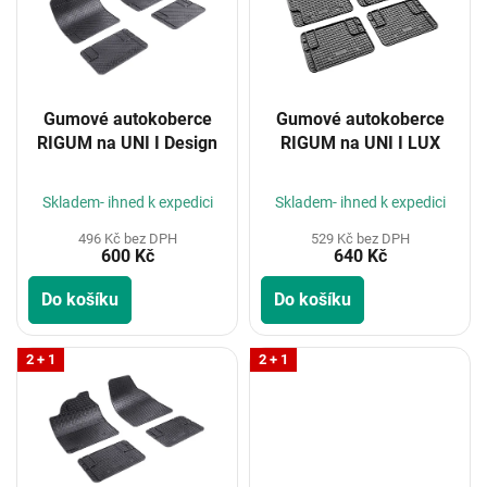
i
s
p
r
o
Gumové autokoberce
Gumové autokoberce
d
RIGUM na UNI I Design
RIGUM na UNI I LUX
u
k
t
Skladem- ihned k expedici
Skladem- ihned k expedici
ů
496 Kč bez DPH
529 Kč bez DPH
600 Kč
640 Kč
Do košíku
Do košíku
2 + 1
2 + 1