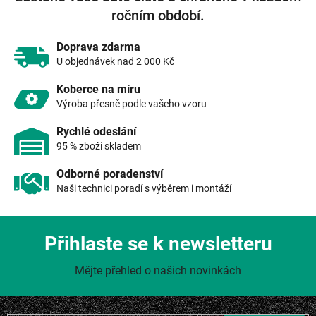
í
ročním období.
p
r
v
Doprava zdarma
k
U objednávek nad 2 000 Kč
y
v
Koberce na míru
ý
Výroba přesně podle vašeho vzoru
p
i
Rychlé odeslání
s
95 % zboží skladem
u
Odborné poradenství
Naši technici poradí s výběrem i montáží
Přihlaste se k newsletteru
Mějte přehled o našich novinkách