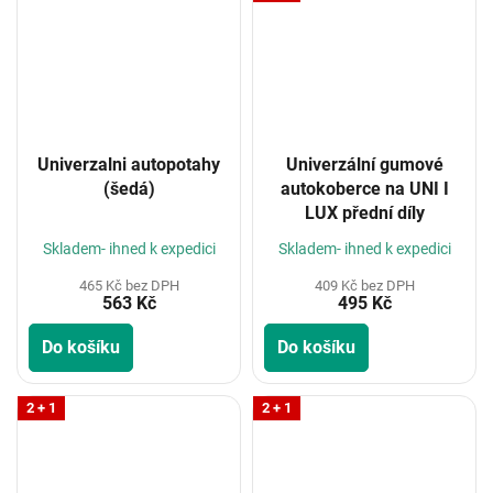
Univerzalni autopotahy
Univerzální gumové
(šedá)
autokoberce na UNI I
LUX přední díly
Skladem- ihned k expedici
Skladem- ihned k expedici
465 Kč bez DPH
409 Kč bez DPH
563 Kč
495 Kč
Do košíku
Do košíku
2 + 1
2 + 1