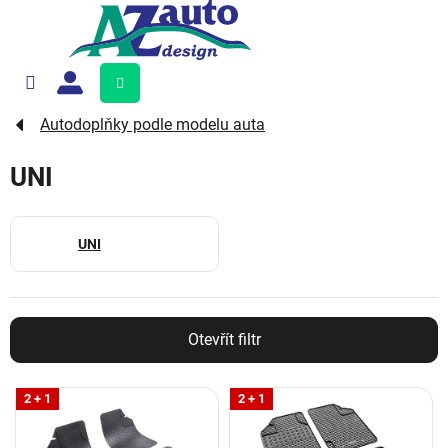
Přejít
na
obsah
Nákupní
košík
Autodoplňky podle modelu auta
UNI
UNI
Otevřít filtr
V
2 + 1
2 + 1
ý
p