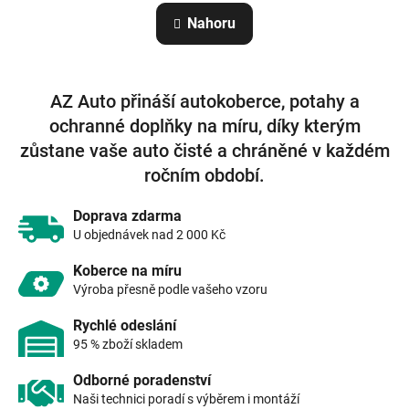
n
l
Nahoru
k
á
o
d
v
a
á
c
n
AZ Auto přináší autokoberce, potahy a
í
í
p
ochranné doplňky na míru, díky kterým
r
zůstane vaše auto čisté a chráněné v každém
v
k
ročním období.
y
v
Doprava zdarma
ý
U objednávek nad 2 000 Kč
p
i
Koberce na míru
s
Výroba přesně podle vašeho vzoru
u
Rychlé odeslání
95 % zboží skladem
Odborné poradenství
Naši technici poradí s výběrem i montáží