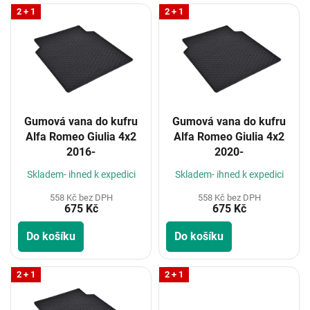
V
2 + 1
2 + 1
ý
p
i
s
p
r
o
Gumová vana do kufru
Gumová vana do kufru
d
Alfa Romeo Giulia 4x2
Alfa Romeo Giulia 4x2
u
2016-
2020-
k
t
Skladem- ihned k expedici
Skladem- ihned k expedici
ů
558 Kč bez DPH
558 Kč bez DPH
675 Kč
675 Kč
Do košíku
Do košíku
2 + 1
2 + 1