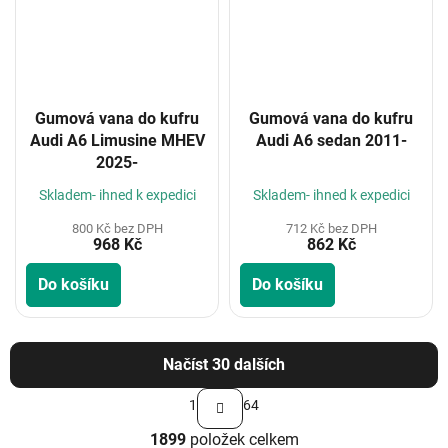
Gumová vana do kufru
Gumová vana do kufru
Audi A6 Limusine MHEV
Audi A6 sedan 2011-
2025-
Skladem- ihned k expedici
Skladem- ihned k expedici
800 Kč bez DPH
712 Kč bez DPH
968 Kč
862 Kč
Do košíku
Do košíku
Načíst 30 dalších
S
1
64
t
O
r
1899
položek celkem
v
á