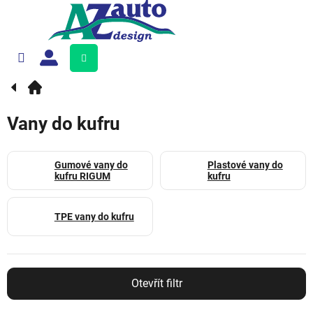
Přejít
na
obsah
Nákupní
košík
Vany do kufru
Gumové vany do
Plastové vany do
kufru RIGUM
kufru
TPE vany do kufru
Otevřít filtr