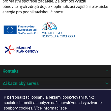
pro vlastní spotřebu žadatele. Za pomoci využití
obnovitelných zdrojů dojde k optimalizaci zajištění elektrické
energie pro podnikatelskou činnost.
Z
Kontakt
á
p
a
Zákaznický servis
t
í
Mohlo by se hodit
K personalizaci obsahu a reklam, poskytování funkcí
sociálních médií a analýze naší návštěvnosti využíváme
Potřebujete poradit?
soubory cookies. Více informací
zde
.