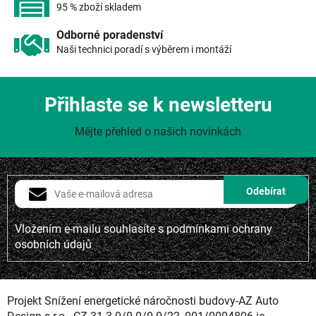
s
95 % zboží skladem
u
Odborné poradenství
Naši technici poradí s výběrem i montáží
Přihlaste se k newsletteru
Mějte přehled o našich novinkách
Vložením e-mailu souhlasíte s
podmínkami ochrany
osobních údajů
Projekt Snížení energetické náročnosti budovy-AZ Auto