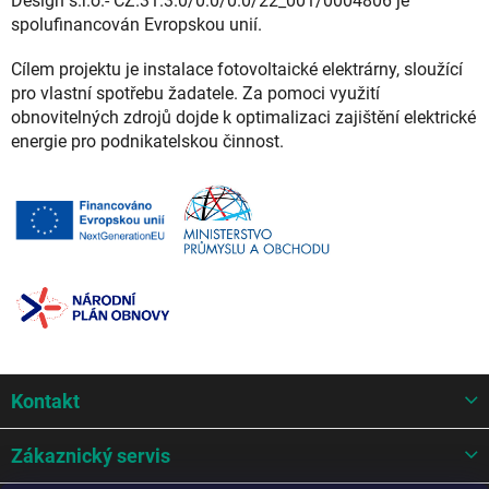
Design s.r.o.- CZ.31.3.0/0.0/0.0/22_001/0004806 je
spolufinancován Evropskou unií.
Cílem projektu je instalace fotovoltaické elektrárny, sloužící
pro vlastní spotřebu žadatele. Za pomoci využití
obnovitelných zdrojů dojde k optimalizaci zajištění elektrické
energie pro podnikatelskou činnost.
Z
Kontakt
á
p
a
Zákaznický servis
t