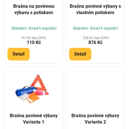
o
Brašna na povinnou
Brašna povinné výbavy s
d
výbavu s potiskem
vlastním potiskem
u
k
t
Skladem- ihned k expedici
Skladem- ihned k expedici
ů
91 Kč bez DPH
724 Kč bez DPH
110 Kč
876 Kč
Detail
Detail
Brašna povinné výbavy
Brašna povinné výbavy
Varianta 1
Varianta 2