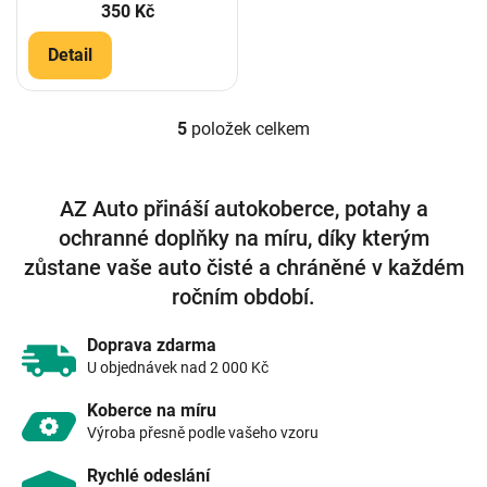
350 Kč
Detail
5
položek celkem
O
v
l
á
AZ Auto přináší autokoberce, potahy a
d
ochranné doplňky na míru, díky kterým
a
c
zůstane vaše auto čisté a chráněné v každém
í
ročním období.
p
r
v
Doprava zdarma
k
U objednávek nad 2 000 Kč
y
v
Koberce na míru
ý
Výroba přesně podle vašeho vzoru
p
i
Rychlé odeslání