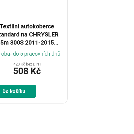
Textilní autokoberce
ndard na CHRYSLER
5m 300S 2011-2015
Sedan
roba- do 5 pracovních dnů
420 Kč bez DPH
508 Kč
Do košíku
O
v
l
á