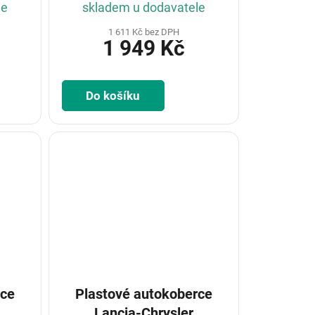
le
skladem u dodavatele
1 611 Kč bez DPH
1 949 Kč
Do košíku
rce
Plastové autokoberce
Lancia-Chrysler