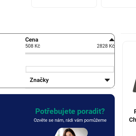
P
Cena
V
o
508
Kč
2828
Kč
ý
s
p
t
i
r
s
a
p
n
Značky
r
n
o
í
d
p
u
a
k
n
Potřebujete poradit?
t
e
Ch
Ozvěte se nám, rádi vám pomůžeme
ů
l