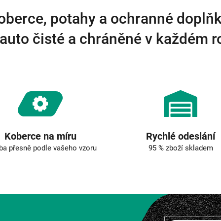
d
a
oberce, potahy a ochranné doplňk
c
í
auto čisté a chráněné v každém 
p
r
v
k
y
v
ý
p
i
s
u
Koberce na míru
Rychlé odeslání
ba přesně podle vašeho vzoru
95 % zboží skladem