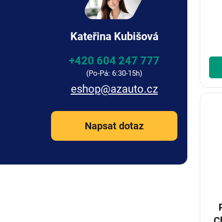
Kateřina Kubišová
+420 604 247 777
eshop
@
azauto.cz
Napsat dotaz
C