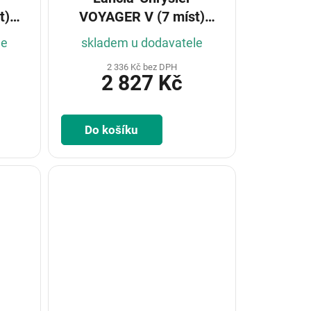
t)
VOYAGER V (7 míst)
2007-
le
skladem u dodavatele
2 336 Kč bez DPH
2 827 Kč
Do košíku