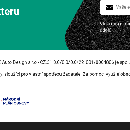
tteru
Vložením e-mai
údajů
Z Auto Design s.r.o.- CZ.31.3.0/0.0/0.0/22_001/0004806 je spol
ny, sloužící pro vlastní spotřebu žadatele. Za pomoci využití obn