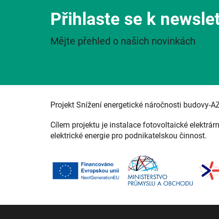
Přihlaste se k newsle
Mějte přehled o našich novinkách
Projekt Snížení energetické náročnosti budovy-A
Cílem projektu je instalace fotovoltaické elektrár
elektrické energie pro podnikatelskou činnost.
Z