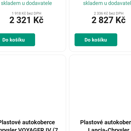
skladem u dodavatele
skladem u dodavate
1 918 Kč bez DPH
2 336 Kč bez DPH
2 321 Kč
2 827 Kč
Do košíku
Do košíku
Plastové autokoberce
Plastové autokobe
hrysler VOYAGER IV (7
Lancia-Chrysler