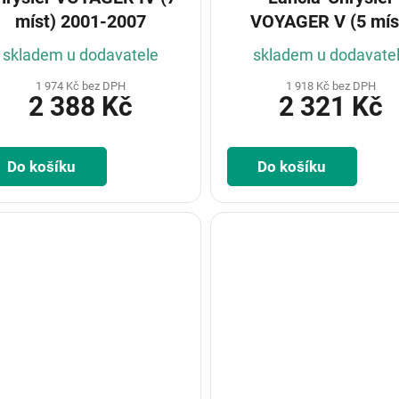
míst) 2001-2007
VOYAGER V (5 mís
2007-
skladem u dodavatele
skladem u dodavate
1 974 Kč bez DPH
1 918 Kč bez DPH
2 388 Kč
2 321 Kč
Do košíku
Do košíku