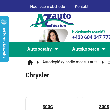
Přejít
Hodnocení obchodu
Kontakt
na
obsah
Potřebujete poradit?
+420 604 247 77
Autopotahy
Autokoberce
Autodoplňky podle modelu auta
C
Chrysler
300C
300S