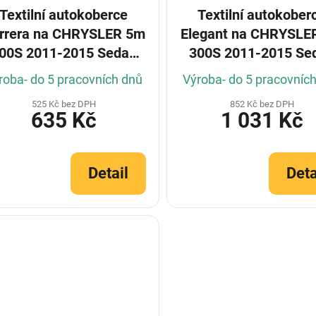
Textilní autokoberce
Textilní autokober
rrera na CHRYSLER 5m
Elegant na CHRYSLE
00S 2011-2015 Sedan
300S 2011-2015 Se
(Konfigurátor)
(Konfigurátor)
roba- do 5 pracovních dnů
Výroba- do 5 pracovníc
525 Kč bez DPH
852 Kč bez DPH
635 Kč
1 031 Kč
Detail
Deta