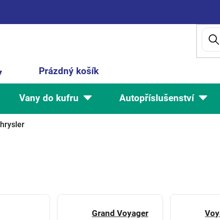
Nákupní
Prázdný košík
7
košík
Vany do kufru
Autopříslušenství
hrysler
Grand Voyager
Voy