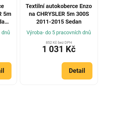
ce
Textilní autokoberce Enzo
R 5m
na CHRYSLER 5m 300S
dan
2011-2015 Sedan
h dnů
Výroba- do 5 pracovních dnů
852 Kč bez DPH
1 031 Kč
il
Detail