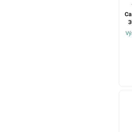
Ca
3
Vý