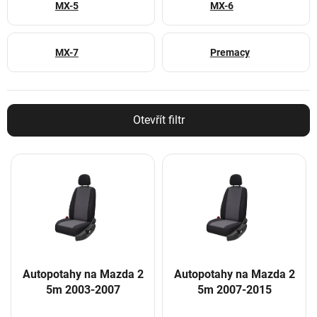
MX-5
MX-6
MX-7
Premacy
Otevřít filtr
V
ý
p
i
s
p
r
o
Autopotahy na Mazda 2
Autopotahy na Mazda 2
d
5m 2003-2007
5m 2007-2015
u
k