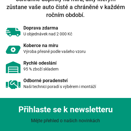
r
zůstane vaše auto čisté a chráněné v každém
v
k
ročním období.
y
v
Doprava zdarma
ý
U objednávek nad 2 000 Kč
p
i
Koberce na míru
s
Výroba přesně podle vašeho vzoru
u
Rychlé odeslání
95 % zboží skladem
Odborné poradenství
Naši technici poradí s výběrem i montáží
Přihlaste se k newsletteru
Mějte přehled o našich novinkách