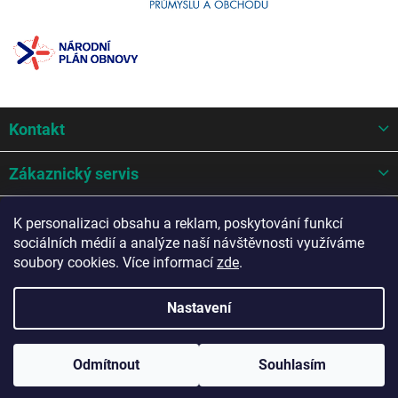
Z
Kontakt
á
p
a
Zákaznický servis
t
í
Mohlo by se hodit
K personalizaci obsahu a reklam, poskytování funkcí
sociálních médií a analýze naší návštěvnosti využíváme
Potřebujete poradit?
soubory cookies. Více informací
zde
.
Nastavení
Copyright 2026
AZ Auto design s.r.o.
. Všechna práva vyhrazena.
Odmítnout
Souhlasím
Upravit nastavení cookies
Vytvořil Shoptet