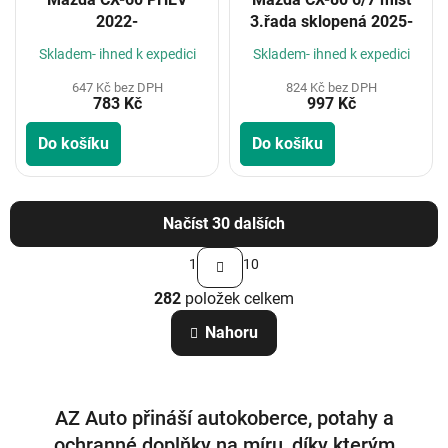
2022-
3.řada sklopená 2025-
Skladem- ihned k expedici
Skladem- ihned k expedici
647 Kč bez DPH
824 Kč bez DPH
783 Kč
997 Kč
Do košíku
Do košíku
Načíst 30 dalších
S
1
10
t
O
r
282
položek celkem
v
á
n
l
Nahoru
k
á
o
d
v
a
á
c
n
AZ Auto přináší autokoberce, potahy a
í
í
p
ochranné doplňky na míru, díky kterým