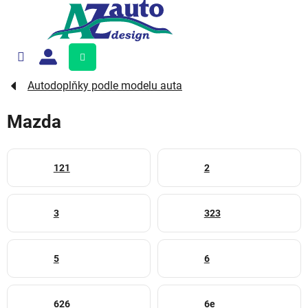
Přejít
na
obsah
Nákupní
košík
Autodoplňky podle modelu auta
Mazda
121
2
3
323
5
6
626
6e