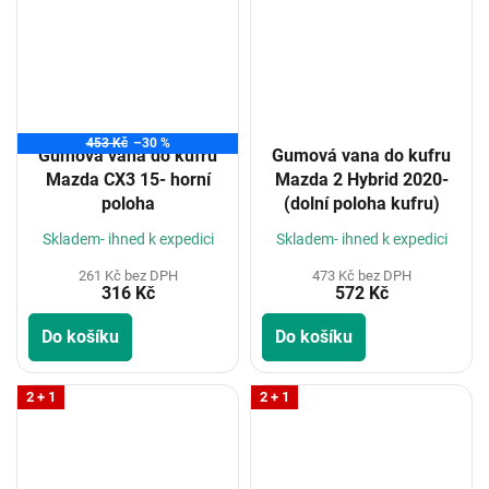
453 Kč
–30 %
Gumová vana do kufru
Gumová vana do kufru
Mazda CX3 15- horní
Mazda 2 Hybrid 2020-
poloha
(dolní poloha kufru)
Skladem- ihned k expedici
Skladem- ihned k expedici
261 Kč bez DPH
473 Kč bez DPH
316 Kč
572 Kč
Do košíku
Do košíku
2 + 1
2 + 1