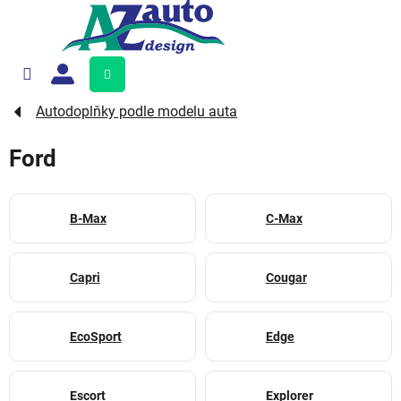
Přejít
na
obsah
Nákupní
košík
Autodoplňky podle modelu auta
Ford
B-Max
C-Max
Capri
Cougar
EcoSport
Edge
Escort
Explorer