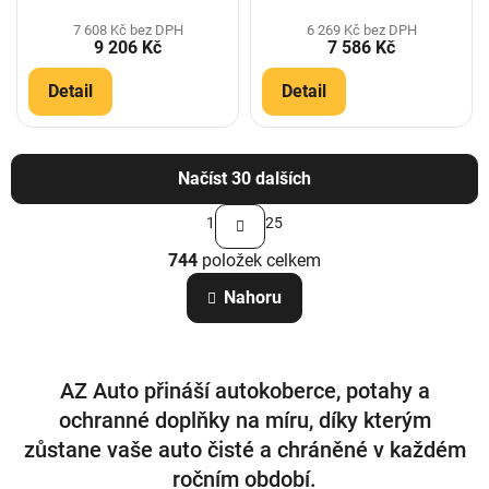
7 608 Kč bez DPH
6 269 Kč bez DPH
9 206 Kč
7 586 Kč
Detail
Detail
Načíst 30 dalších
S
1
25
t
O
r
744
položek celkem
v
á
n
l
Nahoru
k
á
o
d
v
a
á
c
n
AZ Auto přináší autokoberce, potahy a
í
í
p
ochranné doplňky na míru, díky kterým
r
zůstane vaše auto čisté a chráněné v každém
v
k
ročním období.