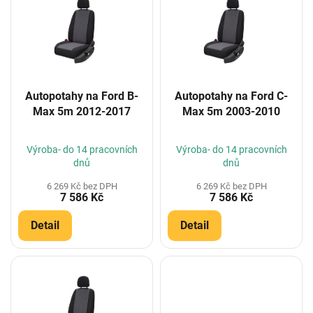
p
i
s
p
r
o
Autopotahy na Ford B-
Autopotahy na Ford C-
d
Max 5m 2012-2017
Max 5m 2003-2010
u
k
t
Výroba- do 14 pracovních
Výroba- do 14 pracovních
ů
dnů
dnů
6 269 Kč bez DPH
6 269 Kč bez DPH
7 586 Kč
7 586 Kč
Detail
Detail