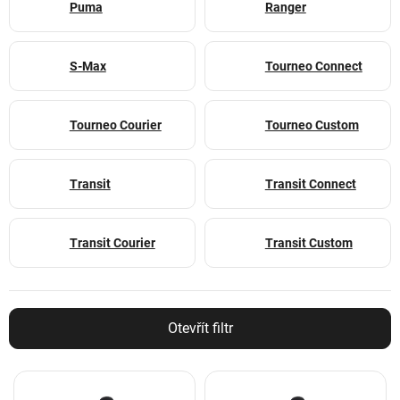
Puma
Ranger
S-Max
Tourneo Connect
Tourneo Courier
Tourneo Custom
Transit
Transit Connect
Transit Courier
Transit Custom
Otevřít filtr
V
ý