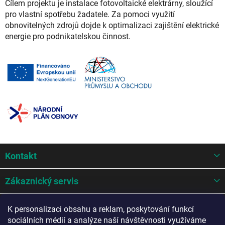
Cílem projektu je instalace fotovoltaické elektrárny, sloužící
pro vlastní spotřebu žadatele. Za pomoci využití
obnovitelných zdrojů dojde k optimalizaci zajištění elektrické
energie pro podnikatelskou činnost.
Z
Kontakt
á
p
a
Zákaznický servis
t
í
Mohlo by se hodit
K personalizaci obsahu a reklam, poskytování funkcí
sociálních médií a analýze naší návštěvnosti využíváme