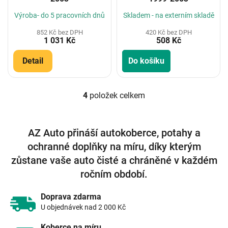
Výroba- do 5 pracovních dnů
Skladem - na externím skladě
852 Kč bez DPH
420 Kč bez DPH
1 031 Kč
508 Kč
Detail
Do košíku
4
položek celkem
O
v
l
á
AZ Auto přináší autokoberce, potahy a
d
ochranné doplňky na míru, díky kterým
a
c
zůstane vaše auto čisté a chráněné v každém
í
ročním období.
p
r
v
Doprava zdarma
k
U objednávek nad 2 000 Kč
y
v
Koberce na míru