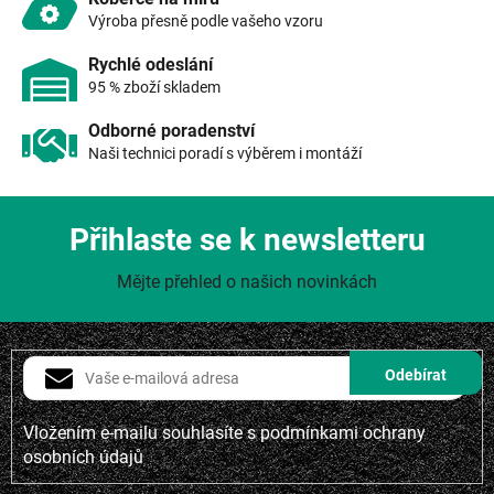
ý
Výroba přesně podle vašeho vzoru
p
i
Rychlé odeslání
s
95 % zboží skladem
u
Odborné poradenství
Naši technici poradí s výběrem i montáží
Přihlaste se k newsletteru
Mějte přehled o našich novinkách
Vložením e-mailu souhlasíte s
podmínkami ochrany
osobních údajů