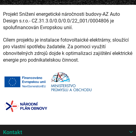
Projekt Snížení energetické náročnosti budovy-AZ Auto
Design s.r.o.- CZ.31.3.0/0.0/0.0/22_001/0004806 je
spolufinancován Evropskou unií.
Cílem projektu je instalace fotovoltaické elektrárny, sloužící
pro vlastní spotřebu žadatele. Za pomoci využití
obnovitelných zdrojů dojde k optimalizaci zajištění elektrické
energie pro podnikatelskou činnost.
Z
Kontakt
á