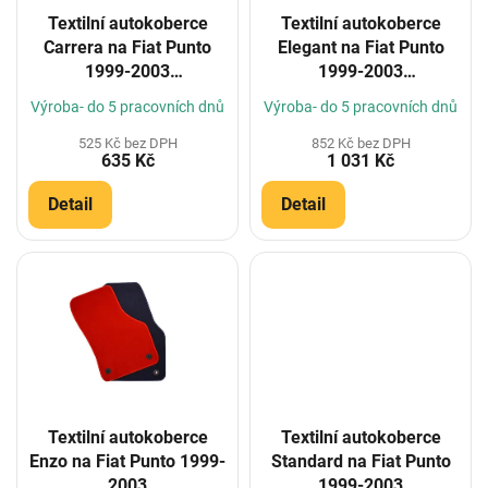
o
Textilní autokoberce
Textilní autokoberce
d
Carrera na Fiat Punto
Elegant na Fiat Punto
u
1999-2003
1999-2003
k
(Konfigurátor)
(Konfigurátor)
t
Výroba- do 5 pracovních dnů
Výroba- do 5 pracovních dnů
ů
525 Kč bez DPH
852 Kč bez DPH
635 Kč
1 031 Kč
Detail
Detail
Textilní autokoberce
Textilní autokoberce
Enzo na Fiat Punto 1999-
Standard na Fiat Punto
2003
1999-2003