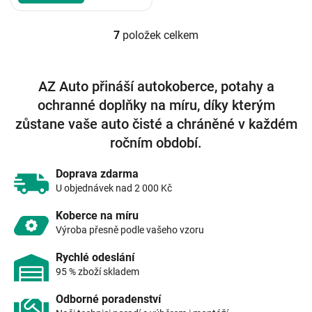
7
položek celkem
O
v
l
á
AZ Auto přináší autokoberce, potahy a
d
ochranné doplňky na míru, díky kterým
a
c
zůstane vaše auto čisté a chráněné v každém
í
ročním období.
p
r
v
Doprava zdarma
k
U objednávek nad 2 000 Kč
y
v
Koberce na míru
ý
Výroba přesně podle vašeho vzoru
p
i
Rychlé odeslání
s
95 % zboží skladem
u
Odborné poradenství