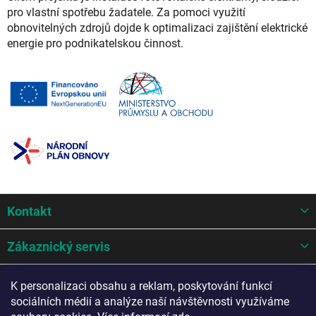
pro vlastní spotřebu žadatele. Za pomoci využití
obnovitelných zdrojů dojde k optimalizaci zajištění elektrické
energie pro podnikatelskou činnost.
Z
Kontakt
á
p
a
Zákaznický servis
t
í
Mohlo by se hodit
K personalizaci obsahu a reklam, poskytování funkcí
sociálních médií a analýze naší návštěvnosti využíváme