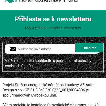
Naši technici poradí s výběrem i montáží
Přihlaste se k newsletteru
Mějte přehled o našich novinkách
Vložením e-mailu souhlasíte s
podmínkami ochrany
osobních údajů
Projekt Snížení energetické náročnosti budovy-AZ Auto
Design s.r.o.- CZ.31.3.0/0.0/0.0/22_001/0004806 je
spolufinancován Evropskou unií.
Cílem projektu je instalace fotovoltaické elektrárny, sloužící