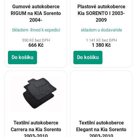
o
Gumové autokoberce
Plastové autokoberce
d
RIGUM na KIA Sorento
Kia SORENTO I 2003-
u
2004-
2009
k
t
Skladem- ihned k expedici
skladem u dodavatele
ů
550 Kč bez DPH
1 141 Kč bez DPH
666 Kč
1 380 Kč
Do košíku
Do košíku
Textilní autokoberce
Textilní autokoberce
Carrera na Kia Sorento
Elegant na Kia Sorento
2003-2010
2003-2010