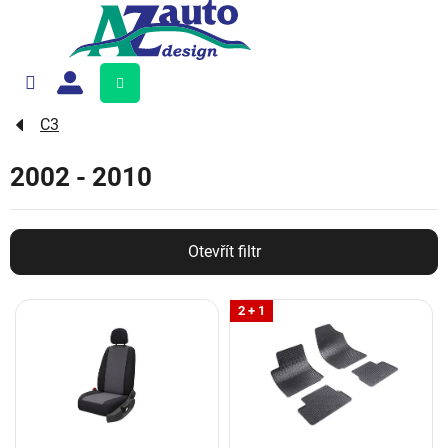
Přejít
na
obsah
Nákupní
košík
C3
2002 - 2010
Otevřít filtr
V
2 + 1
ý
p
i
s
p
r