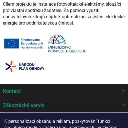
Cílem projektu je instalace fotovoltaické elektrárny, sloužící
pro vlastní spotřebu žadatele. Za pomoci využití
obnovitelných zdrojů dojde k optimalizaci zajištění elektrické
energie pro podnikatelskou činnost.
Z
Kontakt
á
p
a
Zákaznický servis
t
í
Mohlo by se hodit
K personalizaci obsahu a reklam, poskytování funkcí
sociálních médií a analýze naší návštěvnosti využíváme