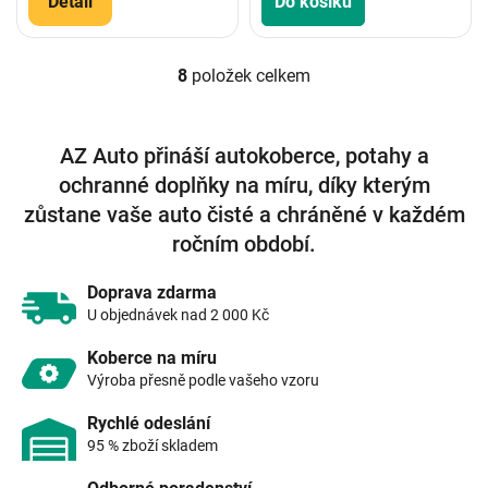
Detail
Do košíku
8
položek celkem
O
v
l
á
AZ Auto přináší autokoberce, potahy a
d
ochranné doplňky na míru, díky kterým
a
c
zůstane vaše auto čisté a chráněné v každém
í
ročním období.
p
r
v
Doprava zdarma
k
U objednávek nad 2 000 Kč
y
v
Koberce na míru
ý
Výroba přesně podle vašeho vzoru
p
i
Rychlé odeslání
s
95 % zboží skladem
u