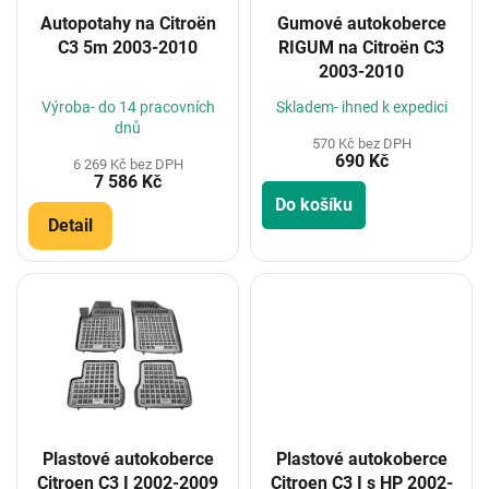
o
Autopotahy na Citroën
Gumové autokoberce
d
C3 5m 2003-2010
RIGUM na Citroën C3
u
2003-2010
k
t
Výroba- do 14 pracovních
Skladem- ihned k expedici
ů
dnů
570 Kč bez DPH
690 Kč
6 269 Kč bez DPH
7 586 Kč
Do košíku
Detail
Plastové autokoberce
Plastové autokoberce
Citroen C3 I 2002-2009
Citroen C3 I s HP 2002-