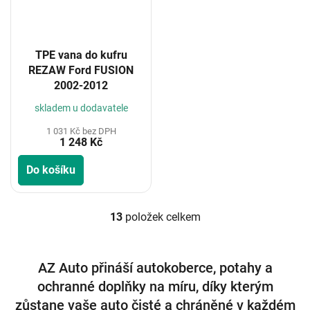
TPE vana do kufru
REZAW Ford FUSION
2002-2012
skladem u dodavatele
1 031 Kč bez DPH
1 248 Kč
Do košíku
13
položek celkem
O
v
l
á
AZ Auto přináší autokoberce, potahy a
d
ochranné doplňky na míru, díky kterým
a
c
zůstane vaše auto čisté a chráněné v každém