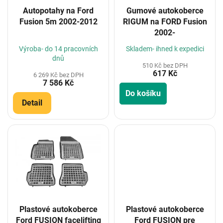
o
Autopotahy na Ford
Gumové autokoberce
d
Fusion 5m 2002-2012
RIGUM na FORD Fusion
u
2002-
k
t
Výroba- do 14 pracovních
Skladem- ihned k expedici
ů
dnů
510 Kč bez DPH
617 Kč
6 269 Kč bez DPH
7 586 Kč
Do košíku
Detail
Plastové autokoberce
Plastové autokoberce
Ford FUSION facelifting
Ford FUSION pre