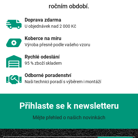
í
ročním období.
p
r
v
Doprava zdarma
k
U objednávek nad 2 000 Kč
y
v
Koberce na míru
ý
Výroba přesně podle vašeho vzoru
p
i
Rychlé odeslání
s
95 % zboží skladem
u
Odborné poradenství
Naši technici poradí s výběrem i montáží
Přihlaste se k newsletteru
Mějte přehled o našich novinkách