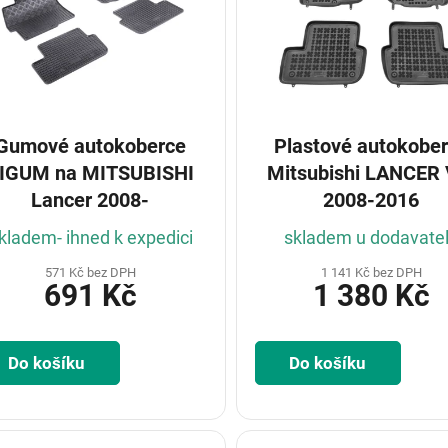
Gumové autokoberce
Plastové autokobe
UM na MITSUBISHI
Mitsubishi LANCER V
Lancer 2008-
2008-2016
kladem- ihned k expedici
skladem u dodavate
571 Kč bez DPH
1 141 Kč bez DPH
691 Kč
1 380 Kč
Do košíku
Do košíku