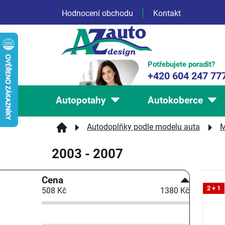
Přejít
Hodnocení obchodu
Kontakt
na
obsah
Potřebujete poradit?
+420 604 247 77
Autopotahy
Autokoberce
Autodoplňky podle modelu auta
M
2003 - 2007
P
Cena
V
o
2 + 1
508
Kč
1380
Kč
ý
s
p
t
i
r