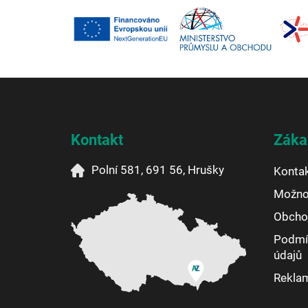
Z
á
p
a
Kontakt
Záka
t
í
Polní 581, 691 56, Hrušky
Konta
Možnos
Obcho
Podmí
údajů
Reklam