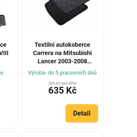
rce
Textilní autokoberce
III
Carrera na Mitsubishi
Lancer 2003-2008
(Konfigurátor)
le
Výroba- do 5 pracovních dnů
525 Kč bez DPH
635 Kč
Detail