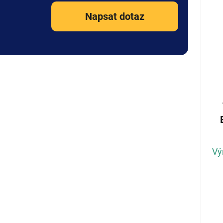
Napsat dotaz
Vý