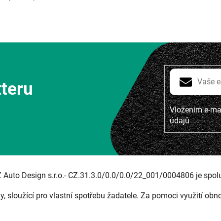
tteru
Vložením e-mai
údajů
Z Auto Design s.r.o.- CZ.31.3.0/0.0/0.0/22_001/0004806 je spol
ny, sloužící pro vlastní spotřebu žadatele. Za pomoci využití obn