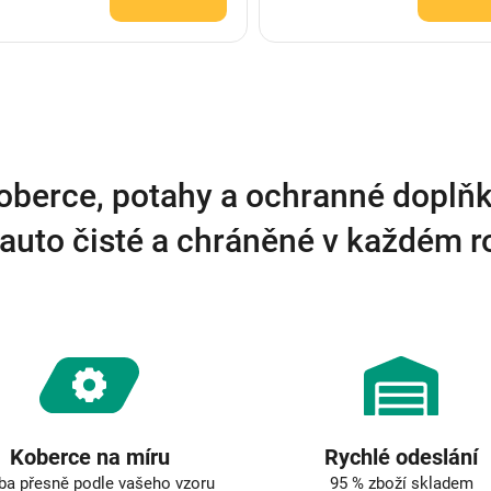
O
v
l
á
d
a
oberce, potahy a ochranné doplňk
c
í
auto čisté a chráněné v každém 
p
r
v
k
y
v
ý
p
i
s
u
Koberce na míru
Rychlé odeslání
ba přesně podle vašeho vzoru
95 % zboží skladem