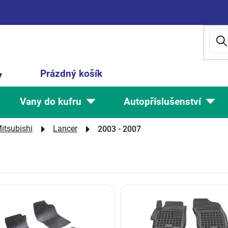
Nákupní
Prázdný košík
7
košík
Vany do kufru
Autopříslušenství
itsubishi
Lancer
2003 - 2007