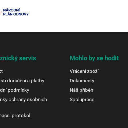
znický servis
Mohlo by se hodit
kt
Vrácení zboží
ti doručení a platby
Dokumenty
dní podmínky
Náš příběh
nky ochrany osobních
Spolupráce
ační protokol