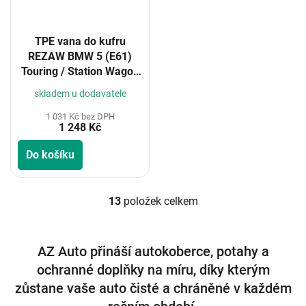
TPE vana do kufru
REZAW BMW 5 (E61)
Touring / Station Wagon
2003-2010
skladem u dodavatele
1 031 Kč bez DPH
1 248 Kč
Do košíku
13
položek celkem
O
v
l
á
AZ Auto přináší autokoberce, potahy a
d
ochranné doplňky na míru, díky kterým
a
c
zůstane vaše auto čisté a chráněné v každém
í