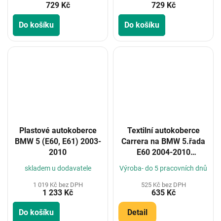
729 Kč
729 Kč
Do košíku
Do košíku
Plastové autokoberce
Textilní autokoberce
BMW 5 (E60, E61) 2003-
Carrera na BMW 5.řada
2010
E60 2004-2010
(Konfigurátor)
skladem u dodavatele
Výroba- do 5 pracovních dnů
1 019 Kč bez DPH
525 Kč bez DPH
1 233 Kč
635 Kč
Do košíku
Detail