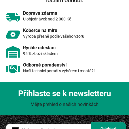
ročním období.
p
r
v
Doprava zdarma
k
U objednávek nad 2 000 Kč
y
v
Koberce na míru
ý
Výroba přesně podle vašeho vzoru
p
i
Rychlé odeslání
s
95 % zboží skladem
u
Odborné poradenství
Naši technici poradí s výběrem i montáží
Přihlaste se k newsletteru
Mějte přehled o našich novinkách