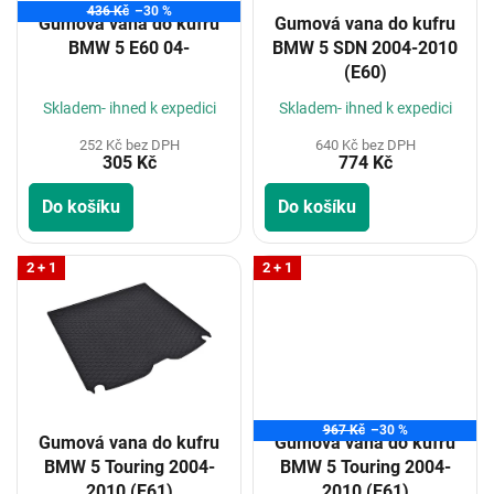
o
436 Kč
–30 %
Gumová vana do kufru
Gumová vana do kufru
d
BMW 5 E60 04-
BMW 5 SDN 2004-2010
u
(E60)
k
t
Skladem- ihned k expedici
Skladem- ihned k expedici
ů
252 Kč bez DPH
640 Kč bez DPH
305 Kč
774 Kč
Do košíku
Do košíku
2 + 1
2 + 1
967 Kč
–30 %
Gumová vana do kufru
Gumová vana do kufru
BMW 5 Touring 2004-
BMW 5 Touring 2004-
2010 (E61)
2010 (E61)