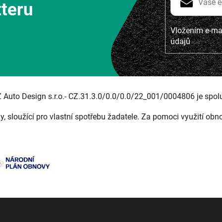
tteru
Vložením e-mai
údajů
Z Auto Design s.r.o.- CZ.31.3.0/0.0/0.0/22_001/0004806 je spol
ny, sloužící pro vlastní spotřebu žadatele. Za pomoci využití obn