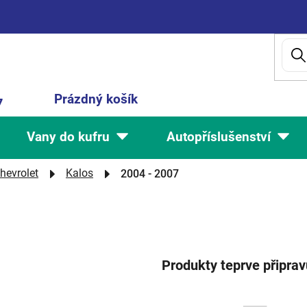
Nákupní
Prázdný košík
7
košík
Vany do kufru
Autopříslušenství
hevrolet
Kalos
2004 - 2007
Produkty teprve připra