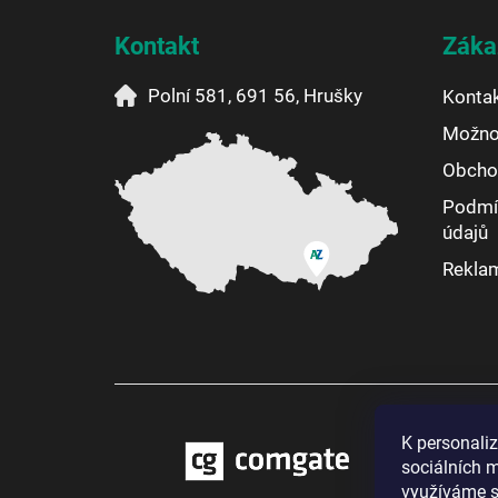
p
a
Kontakt
Záka
t
í
Polní 581, 691 56, Hrušky
Konta
Možnos
Obcho
Podmí
údajů
Reklam
K personali
sociálních m
využíváme s