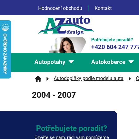
Přejít
Hodnocení obchodu
Kontakt
na
obsah
Potřebujete poradit?
+420 604 247 77
Autopotahy
Autokoberce
Autodoplňky podle modelu auta
C
2004 - 2007
P
o
s
Potřebujete poradit?
t
r
Ozvěte se nám, rádi vám pomůžeme