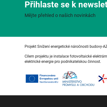
Přihlaste se k newsle
Mějte přehled o našich novinkách
Projekt Snížení energetické náročnosti budovy-A
Cílem projektu je instalace fotovoltaické elektrár
elektrické energie pro podnikatelskou činnost.
Z
á