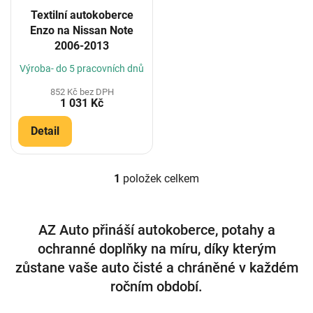
o
Textilní autokoberce
d
Enzo na Nissan Note
u
2006-2013
k
t
Výroba- do 5 pracovních dnů
ů
852 Kč bez DPH
1 031 Kč
Detail
1
položek celkem
O
v
l
á
AZ Auto přináší autokoberce, potahy a
d
ochranné doplňky na míru, díky kterým
a
c
zůstane vaše auto čisté a chráněné v každém
í
ročním období.
p
r