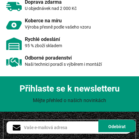
v
Doprava zdarma
k
U objednávek nad 2 000 Kč
y
v
Koberce na míru
ý
Výroba přesně podle vašeho vzoru
p
i
Rychlé odeslání
s
95 % zboží skladem
u
Odborné poradenství
Naši technici poradí s výběrem i montáží
Přihlaste se k newsletteru
Mějte přehled o našich novinkách