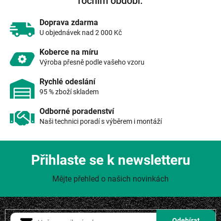
ročním období.
p
r
v
Doprava zdarma
k
U objednávek nad 2 000 Kč
y
v
Koberce na míru
ý
Výroba přesně podle vašeho vzoru
p
i
Rychlé odeslání
s
95 % zboží skladem
u
Odborné poradenství
Naši technici poradí s výběrem i montáží
Přihlaste se k newsletteru
Mějte přehled o našich novinkách