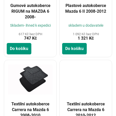
o
Gumové autokoberce
Plastové autokoberce
d
RIGUM na MAZDA 6
Mazda 6 II 2008-2012
u
2008-
k
t
Skladem- ihned k expedici
skladem u dodavatele
ů
617 Kč bez DPH
1 092 Kč bez DPH
747 Kč
1 321 Kč
Do košíku
Do košíku
Textilní autokoberce
Textilní autokoberce
Carrera na Mazda 6
Carrera na Mazda 6
2008-2010
2010-2012