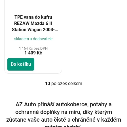
TPE vana do kufru
REZAW Mazda 6 II
Station Wagon 2008-
2012
skladem u dodavatele
1 164 Kč bez DPH
1 409 Kč
Do košíku
13
položek celkem
O
v
l
á
AZ Auto přináší autokoberce, potahy a
d
ochranné doplňky na míru, díky kterým
a
c
zůstane vaše auto čisté a chráněné v každém
í