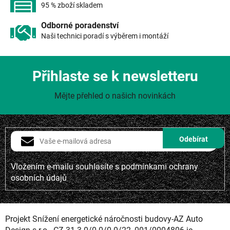
s
95 % zboží skladem
u
Odborné poradenství
Naši technici poradí s výběrem i montáží
Přihlaste se k newsletteru
Mějte přehled o našich novinkách
Vložením e-mailu souhlasíte s
podmínkami ochrany
osobních údajů
Projekt Snížení energetické náročnosti budovy-AZ Auto