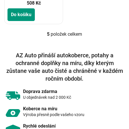
508 Kč
Do košíku
5
položek celkem
O
v
l
á
AZ Auto přináší autokoberce, potahy a
d
ochranné doplňky na míru, díky kterým
a
c
zůstane vaše auto čisté a chráněné v každém
í
ročním období.
p
r
v
Doprava zdarma
k
U objednávek nad 2 000 Kč
y
v
Koberce na míru
ý
Výroba přesně podle vašeho vzoru
p
i
Rychlé odeslání