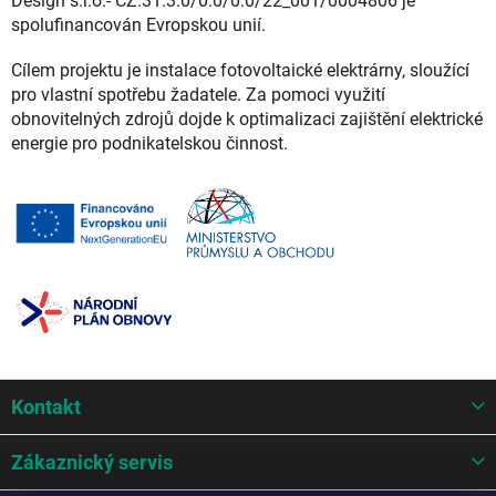
Design s.r.o.- CZ.31.3.0/0.0/0.0/22_001/0004806 je
spolufinancován Evropskou unií.
Cílem projektu je instalace fotovoltaické elektrárny, sloužící
pro vlastní spotřebu žadatele. Za pomoci využití
obnovitelných zdrojů dojde k optimalizaci zajištění elektrické
energie pro podnikatelskou činnost.
Z
Kontakt
á
p
a
Zákaznický servis
t