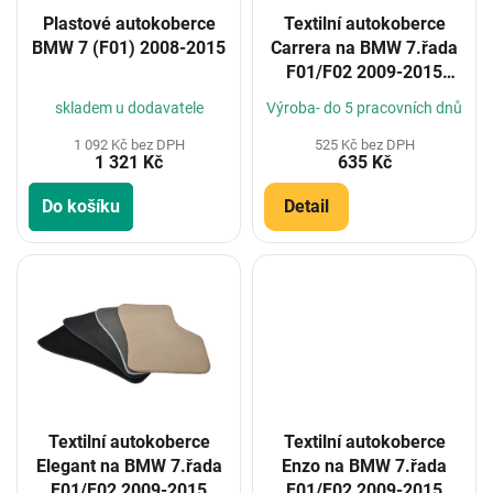
o
Plastové autokoberce
Textilní autokoberce
d
BMW 7 (F01) 2008-2015
Carrera na BMW 7.řada
u
F01/F02 2009-2015
k
(Konfigurátor)
t
skladem u dodavatele
Výroba- do 5 pracovních dnů
ů
1 092 Kč bez DPH
525 Kč bez DPH
1 321 Kč
635 Kč
Do košíku
Detail
Textilní autokoberce
Textilní autokoberce
Elegant na BMW 7.řada
Enzo na BMW 7.řada
F01/F02 2009-2015
F01/F02 2009-2015