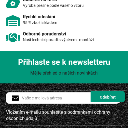
ý
Výroba přesně podle vašeho vzoru
p
i
Rychlé odeslání
s
95 % zboží skladem
u
Odborné poradenství
Naši technici poradí s výběrem i montáží
Přihlaste se k newsletteru
Mějte přehled o našich novinkách
Vložením e-mailu souhlasíte s
podmínkami ochrany
osobních údajů