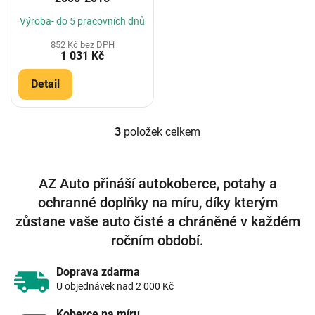
Výroba- do 5 pracovních dnů
852 Kč bez DPH
1 031 Kč
Detail
3
položek celkem
O
v
l
á
AZ Auto přináší autokoberce, potahy a
d
ochranné doplňky na míru, díky kterým
a
c
zůstane vaše auto čisté a chráněné v každém
í
ročním období.
p
r
v
Doprava zdarma
k
U objednávek nad 2 000 Kč
y
v
Koberce na míru