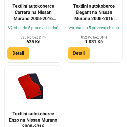
o
Textilní autokoberce
Textilní autokoberce
d
Carrera na Nissan
Elegant na Nissan
u
Murano 2008-2016
Murano 2008-2016
k
(Konfigurátor)
(Konfigurátor)
t
Výroba- do 5 pracovních dnů
Výroba- do 5 pracovních dnů
ů
525 Kč bez DPH
852 Kč bez DPH
635 Kč
1 031 Kč
Detail
Detail
Textilní autokoberce
Enzo na Nissan Murano
2008-2016