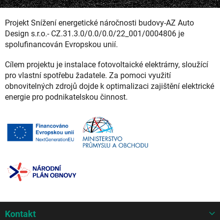
Projekt Snížení energetické náročnosti budovy-AZ Auto
Design s.r.o.- CZ.31.3.0/0.0/0.0/22_001/0004806 je
spolufinancován Evropskou unií.
Cílem projektu je instalace fotovoltaické elektrárny, sloužící
pro vlastní spotřebu žadatele. Za pomoci využití
obnovitelných zdrojů dojde k optimalizaci zajištění elektrické
energie pro podnikatelskou činnost.
Z
Kontakt
á