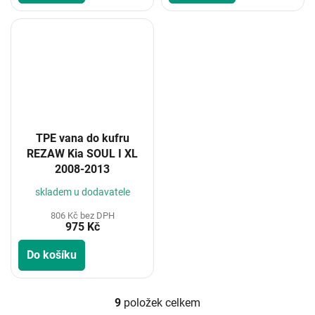
TPE vana do kufru
REZAW Kia SOUL I XL
2008-2013
skladem u dodavatele
806 Kč bez DPH
975 Kč
Do košíku
9
položek celkem
O