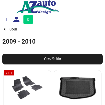
Přejít
na
obsah
Nákupní
košík
Soul
2009 - 2010
Otevřít filtr
V
2 + 1
ý
p
i
s
p
r