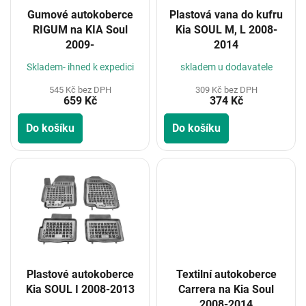
o
Gumové autokoberce
Plastová vana do kufru
d
RIGUM na KIA Soul
Kia SOUL M, L 2008-
u
2009-
2014
k
t
Skladem- ihned k expedici
skladem u dodavatele
ů
545 Kč bez DPH
309 Kč bez DPH
659 Kč
374 Kč
Do košíku
Do košíku
Plastové autokoberce
Textilní autokoberce
Kia SOUL I 2008-2013
Carrera na Kia Soul
2008-2014