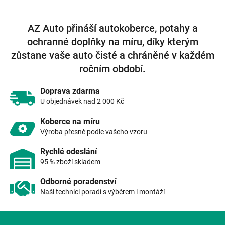
v
l
á
AZ Auto přináší autokoberce, potahy a
d
ochranné doplňky na míru, díky kterým
a
c
zůstane vaše auto čisté a chráněné v každém
í
ročním období.
p
r
v
Doprava zdarma
k
U objednávek nad 2 000 Kč
y
v
Koberce na míru
ý
Výroba přesně podle vašeho vzoru
p
i
Rychlé odeslání
s
95 % zboží skladem
u
Odborné poradenství
Naši technici poradí s výběrem i montáží