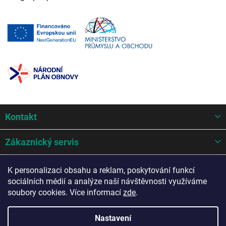
Z
Kontakt
á
p
a
Zákaznický servis
t
í
Mohlo by se hodit
K personalizaci obsahu a reklam, poskytování funkcí
sociálních médií a analýze naší návštěvnosti využíváme
Potřebujete poradit?
soubory cookies. Více informací
zde
.
Nastavení