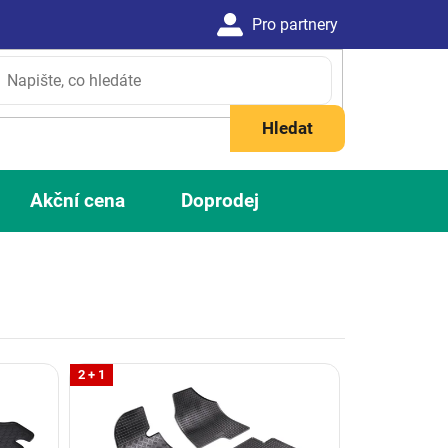
Hledat
Akční cena
Doprodej
2 + 1