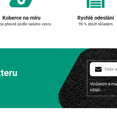
p
i
s
u
Koberce na míru
Rychlé odeslání
ba přesně podle vašeho vzoru
95 % zboží skladem
tteru
Vložením e-mai
údajů