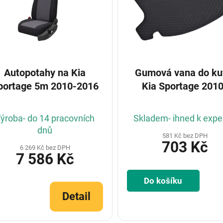
Autopotahy na Kia
Gumová vana do kufru
portage 5m 2010-2016
Kia Sportage 2010
ýroba- do 14 pracovních
Skladem- ihned k expe
dnů
581 Kč bez DPH
703 Kč
6 269 Kč bez DPH
7 586 Kč
Do košíku
Detail