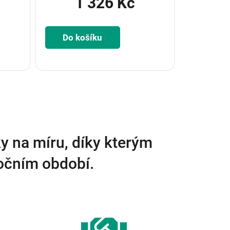
1 326 Kč
Do košíku
y na míru, díky kterým
ročním období.