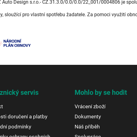
Z Auto Design s.r.o.- CZ.31.3.0/0.0/0.0/22_001/0004806 je spol
ny, sloužící pro vlastní spotřebu žadatele. Za pomoci využití obn
znický servis
Mohlo by se hodit
kt
Vrácení zboží
ti doručení a platby
Dokumenty
dní podmínky
Náš příběh
nky ochrany osobních
Spolupráce