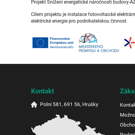
Projekt Snížení energetické náročnosti budovy-A
Cílem projektu je instalace fotovoltaické elektrár
elektrické energie pro podnikatelskou činnost.
Z
á
p
a
Kontakt
Záka
t
í
Polní 581, 691 56, Hrušky
Konta
Možnos
Obcho
Podmí