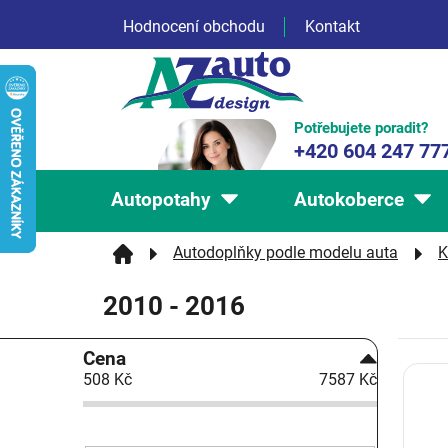
Přejít
Hodnocení obchodu
Kontakt
na
obsah
Potřebujete poradit?
+420 604 247 77
Autopotahy
Autokoberce
Autodoplňky podle modelu auta
K
2010 - 2016
P
Cena
V
o
508
Kč
7587
Kč
ý
s
p
t
i
r