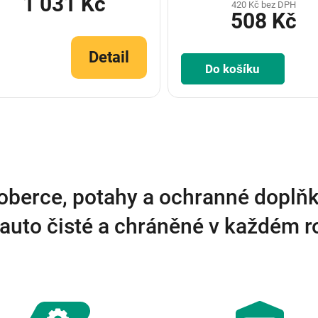
1 031 Kč
420 Kč bez DPH
508 Kč
Detail
Do košíku
O
v
l
á
d
a
oberce, potahy a ochranné doplňk
c
í
auto čisté a chráněné v každém 
p
r
v
k
y
v
ý