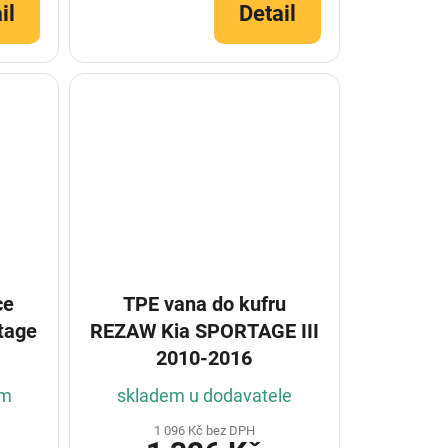
il
Detail
ce
TPE vana do kufru
REZAW Kia SPORTAGE III
2010-2016
ím
skladem u dodavatele
1 096 Kč bez DPH