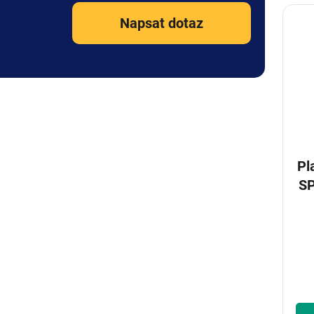
Napsat dotaz
Pl
SP