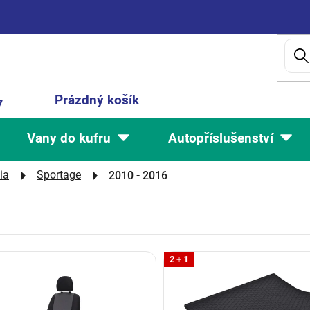
Nákupní
Prázdný košík
7
košík
Vany do kufru
Autopříslušenství
ia
Sportage
2010 - 2016
2 + 1