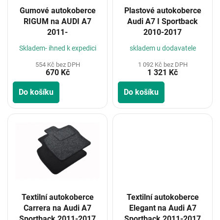
o
Gumové autokoberce
Plastové autokoberce
d
RIGUM na AUDI A7
Audi A7 I Sportback
u
2011-
2010-2017
k
t
Skladem- ihned k expedici
skladem u dodavatele
ů
554 Kč bez DPH
1 092 Kč bez DPH
670 Kč
1 321 Kč
Do košíku
Do košíku
Textilní autokoberce
Textilní autokoberce
Carrera na Audi A7
Elegant na Audi A7
Sportback 2011-2017
Sportback 2011-2017