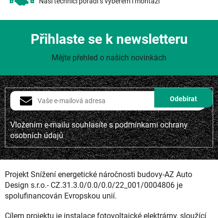
Naši technici poradí s výběrem i montáží
Přihlaste se k newsletteru
Mějte přehled o našich novinkách
Vložením e-mailu souhlasíte s
podmínkami ochrany
osobních údajů
Projekt Snížení energetické náročnosti budovy-AZ Auto
Design s.r.o.- CZ.31.3.0/0.0/0.0/22_001/0004806 je
spolufinancován Evropskou unií.
Cílem projektu je instalace fotovoltaické elektrárny, sloužící