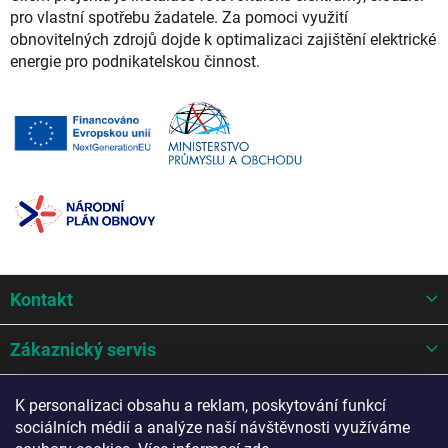
pro vlastní spotřebu žadatele. Za pomoci využití
obnovitelných zdrojů dojde k optimalizaci zajištění elektrické
energie pro podnikatelskou činnost.
Z
Kontakt
á
p
a
Zákaznický servis
t
í
Mohlo by se hodit
K personalizaci obsahu a reklam, poskytování funkcí
sociálních médií a analýze naší návštěvnosti využíváme