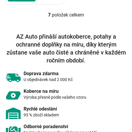
7
položek celkem
O
v
l
á
AZ Auto přináší autokoberce, potahy a
d
ochranné doplňky na míru, díky kterým
a
c
zůstane vaše auto čisté a chráněné v každém
í
ročním období.
p
r
v
Doprava zdarma
k
U objednávek nad 2 000 Kč
y
v
Koberce na míru
ý
Výroba přesně podle vašeho vzoru
p
i
Rychlé odeslání
s
95 % zboží skladem
u
Odborné poradenství