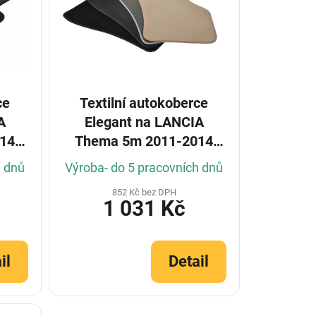
ce
Textilní autokoberce
A
Elegant na LANCIA
14
Thema 5m 2011-2014
r)
Sedan (Konfigurátor)
h dnů
Výroba- do 5 pracovních dnů
852 Kč bez DPH
1 031 Kč
il
Detail