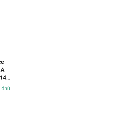
ce
14
h dnů