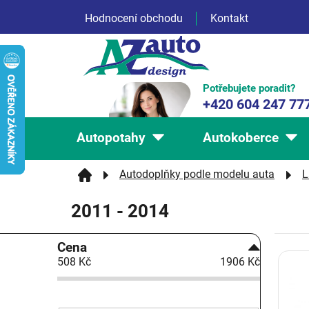
Přejít
Hodnocení obchodu
Kontakt
na
obsah
Potřebujete poradit?
+420 604 247 77
Autopotahy
Autokoberce
Autodoplňky podle modelu auta
L
2011 - 2014
P
Cena
V
o
508
Kč
1906
Kč
ý
s
p
t
i
r