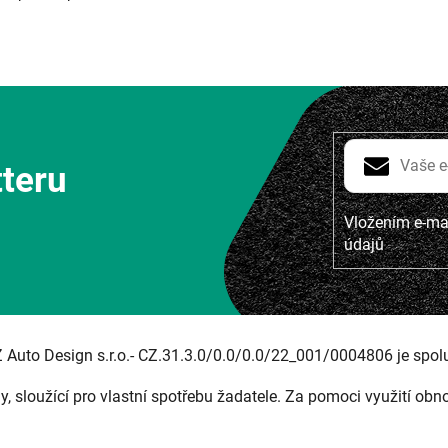
tteru
Vložením e-mai
údajů
Z Auto Design s.r.o.- CZ.31.3.0/0.0/0.0/22_001/0004806 je spol
ny, sloužící pro vlastní spotřebu žadatele. Za pomoci využití obn