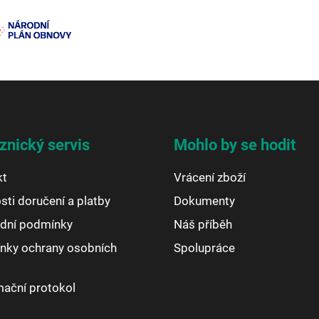
znický servis
Mohlo by se hodit
kt
Vrácení zboží
ti doručení a platby
Dokumenty
dní podmínky
Náš příběh
nky ochrany osobních
Spolupráce
ační protokol