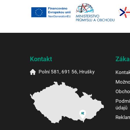
Z
á
p
a
Kontakt
Záka
t
í
Polní 581, 691 56, Hrušky
Konta
Možnos
Obcho
Podmí
údajů
Reklam