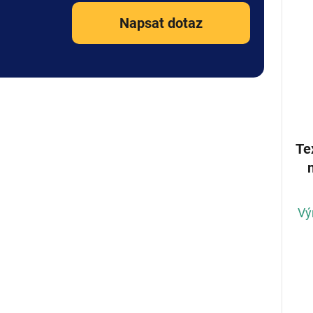
Napsat dotaz
Te
Vý