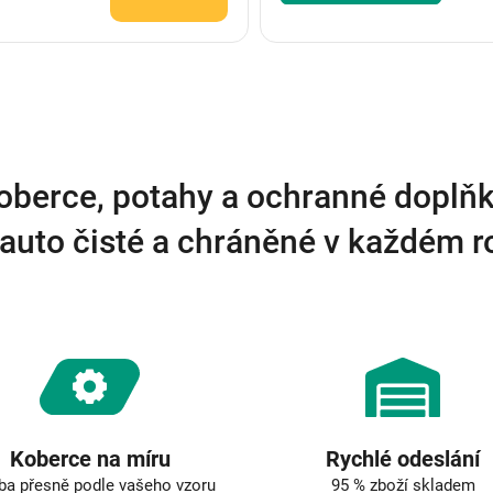
O
v
l
á
d
a
oberce, potahy a ochranné doplňk
c
í
auto čisté a chráněné v každém 
p
r
v
k
y
v
ý
p
i
s
u
Koberce na míru
Rychlé odeslání
ba přesně podle vašeho vzoru
95 % zboží skladem