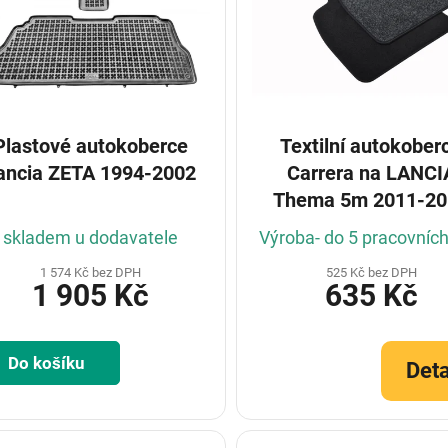
Plastové autokoberce
Textilní autokober
ancia ZETA 1994-2002
Carrera na LANCI
Thema 5m 2011-20
Sedan (Konfiguráto
skladem u dodavatele
Výroba- do 5 pracovníc
1 574 Kč bez DPH
525 Kč bez DPH
1 905 Kč
635 Kč
Do košíku
Deta