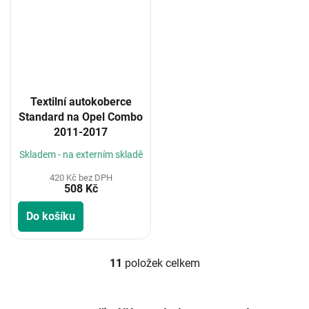
Textilní autokoberce
Standard na Opel Combo
2011-2017
Skladem - na externím skladě
420 Kč bez DPH
508 Kč
Do košíku
11
položek celkem
O
v
l
á