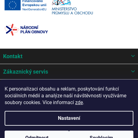
Z
Kontakt
á
p
a
Zákaznický servis
t
í
Mohlo by se hodit
K personalizaci obsahu a reklam, poskytování funkcí
sociálních médií a analýze naší návštěvnosti využíváme
Potřebujete poradit?
soubory cookies. Více informací
zde
.
Nastavení
Copyright 2026
AZ Auto design s.r.o.
. Všechna práva vyhrazena.
Odmítnout
Souhlasím
Upravit nastavení cookies