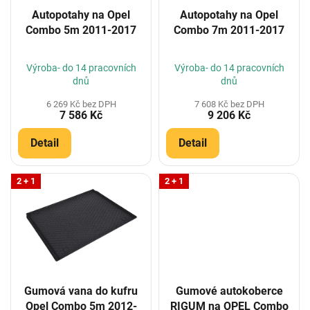
o
Autopotahy na Opel
Autopotahy na Opel
d
Combo 5m 2011-2017
Combo 7m 2011-2017
u
k
t
Výroba- do 14 pracovních
Výroba- do 14 pracovních
ů
dnů
dnů
6 269 Kč bez DPH
7 608 Kč bez DPH
7 586 Kč
9 206 Kč
Detail
Detail
2 + 1
2 + 1
Gumová vana do kufru
Gumové autokoberce
Opel Combo 5m 2012-
RIGUM na OPEL Combo