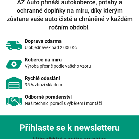
AZ Auto přináší autokoberce, potahy a
d
ochranné doplňky na míru, díky kterým
a
c
zůstane vaše auto čisté a chráněné v každém
í
ročním období.
p
r
v
Doprava zdarma
k
U objednávek nad 2 000 Kč
y
v
Koberce na míru
ý
Výroba přesně podle vašeho vzoru
p
i
Rychlé odeslání
s
95 % zboží skladem
u
Odborné poradenství
Naši technici poradí s výběrem i montáží
Přihlaste se k newsletteru