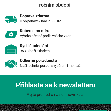
í
ročním období.
p
r
v
Doprava zdarma
k
U objednávek nad 2 000 Kč
y
v
Koberce na míru
ý
Výroba přesně podle vašeho vzoru
p
i
Rychlé odeslání
s
95 % zboží skladem
u
Odborné poradenství
Naši technici poradí s výběrem i montáží
Přihlaste se k newsletteru
Mějte přehled o našich novinkách