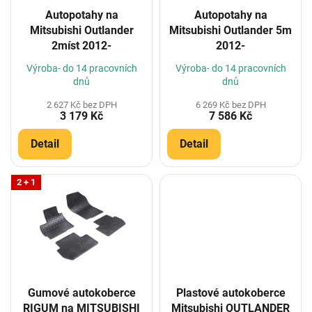
o
Autopotahy na
Autopotahy na
d
Mitsubishi Outlander
Mitsubishi Outlander 5m
u
2míst 2012-
2012-
k
t
Výroba- do 14 pracovních
Výroba- do 14 pracovních
ů
dnů
dnů
2 627 Kč bez DPH
6 269 Kč bez DPH
3 179 Kč
7 586 Kč
Detail
Detail
2 + 1
Gumové autokoberce
Plastové autokoberce
RIGUM na MITSUBISHI
Mitsubishi OUTLANDER