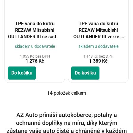
TPE vana do kufru
TPE vana do kufru
REZAW Mitsubishi
REZAW Mitsubishi
OUTLANDER III se sadou
OUTLANDER III verze 5
nářadí 5/7 míst 2012-
míst 2012-
skladem u dodavatele
skladem u dodavatele
1 055 Kč bez DPH
1 148 Kč bez DPH
1 276 Kč
1 389 Kč
Do košíku
Do košíku
14
položek celkem
O
v
l
á
AZ Auto přináší autokoberce, potahy a
d
ochranné doplňky na míru, díky kterým
a
c
zůstane vaše auto čisté a chráněné v každém