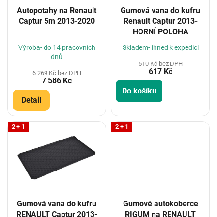
o
Autopotahy na Renault
Gumová vana do kufru
d
Captur 5m 2013-2020
Renault Captur 2013-
u
HORNÍ POLOHA
k
t
Výroba- do 14 pracovních
Skladem- ihned k expedici
ů
dnů
510 Kč bez DPH
617 Kč
6 269 Kč bez DPH
7 586 Kč
Do košíku
Detail
2 + 1
2 + 1
Gumová vana do kufru
Gumové autokoberce
RENAULT Captur 2013-
RIGUM na RENAULT