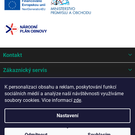
Z
Kontakt
á
p
a
Zákaznický servis
t
í
Mohlo by se hodit
K personalizaci obsahu a reklam, poskytování funkcí
sociálních médií a analýze naší návštěvnosti využíváme
Potřebujete poradit?
soubory cookies. Více informací
zde
.
Nastavení
Copyright 2026
AZ Auto design s.r.o.
. Všechna práva vyhrazena.
Odmítnout
Souhlasím
Upravit nastavení cookies