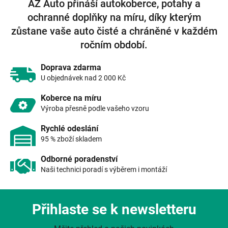
AZ Auto přináší autokoberce, potahy a
d
ochranné doplňky na míru, díky kterým
a
c
zůstane vaše auto čisté a chráněné v každém
í
ročním období.
p
r
v
Doprava zdarma
k
U objednávek nad 2 000 Kč
y
v
Koberce na míru
ý
Výroba přesně podle vašeho vzoru
p
i
Rychlé odeslání
s
95 % zboží skladem
u
Odborné poradenství
Naši technici poradí s výběrem i montáží
Přihlaste se k newsletteru