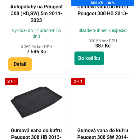
o
555 Kč
–30 %
Autopotahy na Peugeot
Gumová vana do kufru
d
308 (HB,SW) 5m 2014-
Peugeot 308 HB 2013-
u
2023
k
t
Výroba- do 14 pracovních
Skladem- ihned k expedici
ů
dnů
320 Kč bez DPH
387 Kč
6 269 Kč bez DPH
7 586 Kč
Do košíku
Detail
2 + 1
2 + 1
Gumová vana do kufru
Gumová vana do kufru
Peugeot 308 HB 2013-
Peugeot 308 SW 2014-