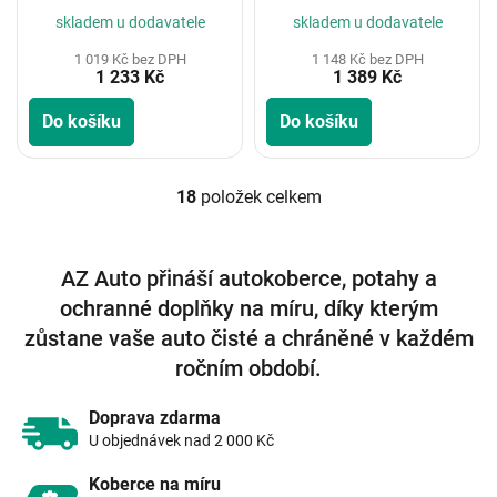
skladem u dodavatele
skladem u dodavatele
1 019 Kč bez DPH
1 148 Kč bez DPH
1 233 Kč
1 389 Kč
Do košíku
Do košíku
18
položek celkem
O
v
l
á
AZ Auto přináší autokoberce, potahy a
d
ochranné doplňky na míru, díky kterým
a
c
zůstane vaše auto čisté a chráněné v každém
í
ročním období.
p
r
v
Doprava zdarma
k
U objednávek nad 2 000 Kč
y
v
Koberce na míru