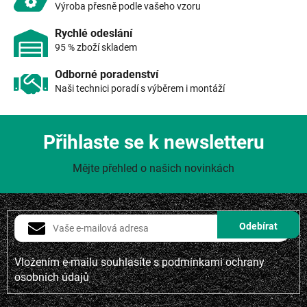
ý
Výroba přesně podle vašeho vzoru
p
i
Rychlé odeslání
s
95 % zboží skladem
u
Odborné poradenství
Naši technici poradí s výběrem i montáží
Přihlaste se k newsletteru
Mějte přehled o našich novinkách
Vložením e-mailu souhlasíte s
podmínkami ochrany
osobních údajů