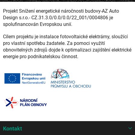
Projekt Snížení energetické náročnosti budovy-AZ Auto
Design s.r.o.- CZ.31.3.0/0.0/0.0/22_001/0004806 je
spolufinancován Evropskou unií.
Cílem projektu je instalace fotovoltaické elektrárny, sloužící
pro vlastní spotřebu žadatele. Za pomoci využití
obnovitelných zdrojů dojde k optimalizaci zajištění elektrické
energie pro podnikatelskou činnost.
Z
Kontakt
á