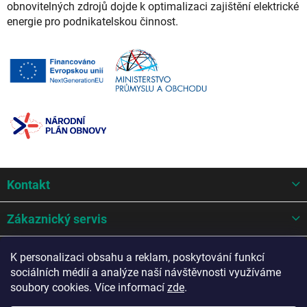
obnovitelných zdrojů dojde k optimalizaci zajištění elektrické
energie pro podnikatelskou činnost.
Z
Kontakt
á
p
a
Zákaznický servis
t
í
Mohlo by se hodit
K personalizaci obsahu a reklam, poskytování funkcí
sociálních médií a analýze naší návštěvnosti využíváme
Potřebujete poradit?
soubory cookies. Více informací
zde
.