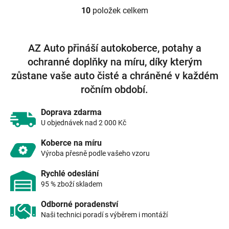
10
položek celkem
O
v
l
á
AZ Auto přináší autokoberce, potahy a
d
ochranné doplňky na míru, díky kterým
a
c
zůstane vaše auto čisté a chráněné v každém
í
ročním období.
p
r
v
Doprava zdarma
k
U objednávek nad 2 000 Kč
y
v
Koberce na míru
ý
Výroba přesně podle vašeho vzoru
p
i
Rychlé odeslání
s
95 % zboží skladem
u
Odborné poradenství
Naši technici poradí s výběrem i montáží