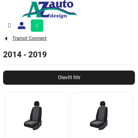
Přejít
na
obsah
Nákupní
košík
Transit Connect
2014 - 2019
Otevřít filtr
V
ý
p
i
s
p
r