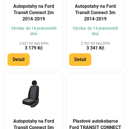
o
Autopotahy na Ford
Autopotahy na Ford
d
Transit Connect 2m
Transit Connect 3m
u
2014-2019
2014-2019
k
t
Výroba- do 14 pracovních
Výroba- do 14 pracovních
ů
dnů
dnů
2 627 Kč bez DPH
2 761 Kč bez DPH
3 179 Kč
3 341 Kč
Detail
Detail
Autopotahy na Ford
Plastové autokoberce
Transit Connect 5m
Ford TRANSIT CONNECT