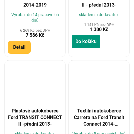
2014-2019
II - přední 2013-
Výroba- do 14 pracovních
skladem u dodavatele
dnů
1 141 Kč bez DPH
1 380 Kč
6 269 Kč bez DPH
7 586 Kč
Do košíku
Detail
Plastové autokoberce
Textilní autokoberce
Ford TRANSIT CONNECT
Carrera na Ford Transit
II -přední 2013-
Connect 2014-
(Konfigurátor)
skladem u dodavatele
Výroba- do 5 pracovních dnů