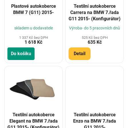
o
Plastové autokoberce
Textilní autokoberce
d
BMW 7 (G11) 2015-
Carrera na BMW 7.řada
u
G11 2015- (Konfigurátor)
k
t
skladem u dodavatele
Výroba- do 5 pracovních dnů
ů
1 337 Kč bez DPH
525 Kč bez DPH
1 618 Kč
635 Kč
Do košíku
Detail
Textilní autokoberce
Textilní autokoberce
Elegant na BMW 7.řada
Enzo na BMW 7.řada
G11 2015- (Konfigurátor)
G11 2015-