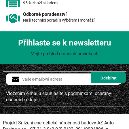
s
95 % zboží skladem
u
Odborné poradenství
Naši technici poradí s výběrem i montáží
Přihlaste se k newsletteru
Mějte přehled o našich novinkách
Vložením e-mailu souhlasíte s
podmínkami ochrany
osobních údajů
Projekt Snížení energetické náročnosti budovy-AZ Auto