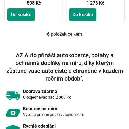
508 Kč
1 276 Kč
Do košíku
Do košíku
6
položek celkem
O
v
l
á
AZ Auto přináší autokoberce, potahy a
d
ochranné doplňky na míru, díky kterým
a
c
zůstane vaše auto čisté a chráněné v každém
í
ročním období.
p
r
v
Doprava zdarma
k
U objednávek nad 2 000 Kč
y
v
Koberce na míru
ý
Výroba přesně podle vašeho vzoru
p
i
Rychlé odeslání