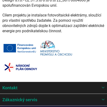
Design s.r.o.- CZ.31.3.0/0.0/0.0/22_001/0004806 je
spolufinancován Evropskou unií.
Cílem projektu je instalace fotovoltaické elektrárny, sloužící
pro vlastní spotřebu žadatele. Za pomoci využití
obnovitelných zdrojů dojde k optimalizaci zajištění elektrické
energie pro podnikatelskou činnost.
Z
Kontakt
á
p
a
Zákaznický servis
t