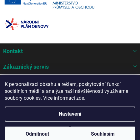
Z
Kontakt
á
p
a
Zákaznický servis
t
í
Mohlo by se hodit
K personalizaci obsahu a reklam, poskytování funkcí
sociálních médií a analýze naší návštěvnosti využíváme
Potřebujete poradit?
soubory cookies. Více informací
zde
.
Nastavení
Copyright 2026
AZ Auto design s.r.o.
. Všechna práva vyhrazena.
Odmítnout
Souhlasím
Upravit nastavení cookies