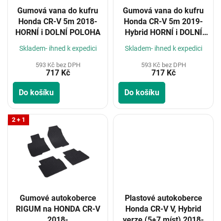
o
Gumová vana do kufru
Gumová vana do kufru
d
Honda CR-V 5m 2018-
Honda CR-V 5m 2019-
u
HORNÍ i DOLNÍ POLOHA
Hybrid HORNÍ i DOLNÍ
k
POLOHA
t
Skladem- ihned k expedici
Skladem- ihned k expedici
ů
593 Kč bez DPH
593 Kč bez DPH
717 Kč
717 Kč
Do košíku
Do košíku
2 + 1
Gumové autokoberce
Plastové autokoberce
RIGUM na HONDA CR-V
Honda CR-V V, Hybrid
2018-
verze (5+7 míst) 2018-