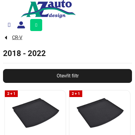
Přejít
na
obsah
Nákupní
košík
CR-V
2018 - 2022
Otevřít filtr
V
2 + 1
2 + 1
ý
p
i
s
p
r