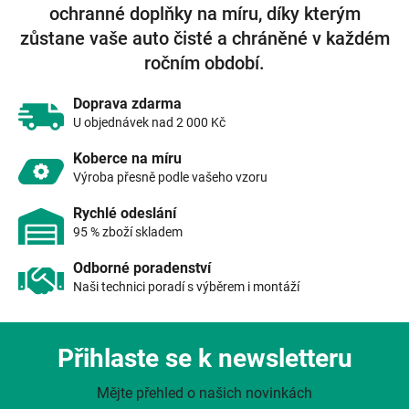
ochranné doplňky na míru, díky kterým
a
c
zůstane vaše auto čisté a chráněné v každém
í
ročním období.
p
r
v
Doprava zdarma
k
U objednávek nad 2 000 Kč
y
v
Koberce na míru
ý
Výroba přesně podle vašeho vzoru
p
i
Rychlé odeslání
s
95 % zboží skladem
u
Odborné poradenství
Naši technici poradí s výběrem i montáží
Přihlaste se k newsletteru
Mějte přehled o našich novinkách