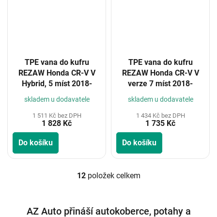
TPE vana do kufru
TPE vana do kufru
REZAW Honda CR-V V
REZAW Honda CR-V V
Hybrid, 5 míst 2018-
verze 7 míst 2018-
skladem u dodavatele
skladem u dodavatele
1 511 Kč bez DPH
1 434 Kč bez DPH
1 828 Kč
1 735 Kč
Do košíku
Do košíku
12
položek celkem
O
v
l
á
AZ Auto přináší autokoberce, potahy a
d