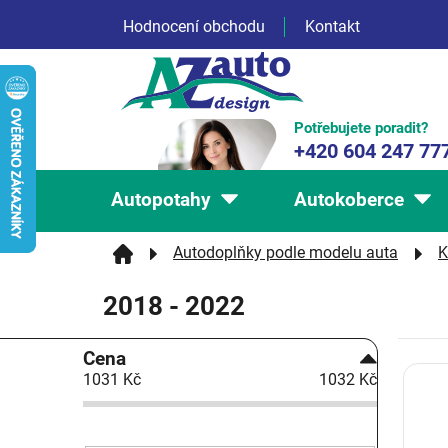
Přejít
Hodnocení obchodu
Kontakt
na
obsah
Potřebujete poradit?
+420 604 247 77
Autopotahy
Autokoberce
Autodoplňky podle modelu auta
K
2018 - 2022
P
Cena
o
1031
Kč
1032
Kč
V
s
ý
t
p
r