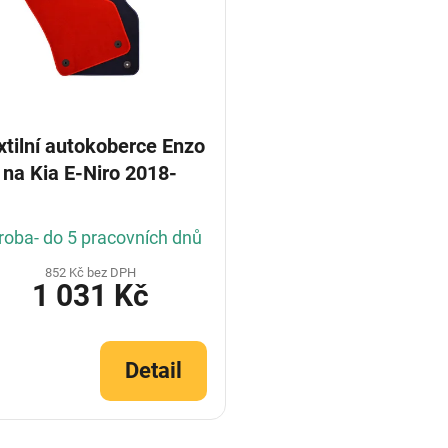
xtilní autokoberce Enzo
na Kia E-Niro 2018-
roba- do 5 pracovních dnů
852 Kč bez DPH
1 031 Kč
Detail