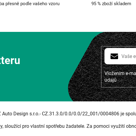
ba přesně podle vašeho vzoru
95 % zboží skladem
tteru
Vložením e-mai
údajů
Z Auto Design s.r.o.- CZ.31.3.0/0.0/0.0/22_001/0004806 je spol
ny, sloužící pro vlastní spotřebu žadatele. Za pomoci využití obn