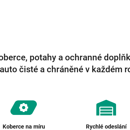
O
v
l
á
d
a
c
í
p
r
oberce, potahy a ochranné doplňk
v
k
auto čisté a chráněné v každém 
y
v
ý
p
i
s
u
Koberce na míru
Rychlé odeslání