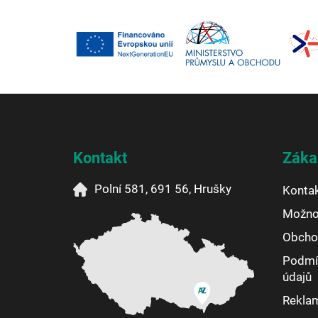
Z
á
p
a
Kontakt
Záka
t
í
Polní 581, 691 56, Hrušky
Konta
Možnos
Obcho
Podmí
údajů
Reklam