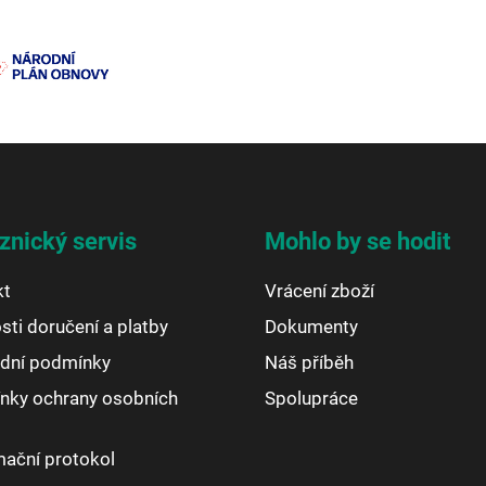
znický servis
Mohlo by se hodit
kt
Vrácení zboží
ti doručení a platby
Dokumenty
dní podmínky
Náš příběh
nky ochrany osobních
Spolupráce
ační protokol