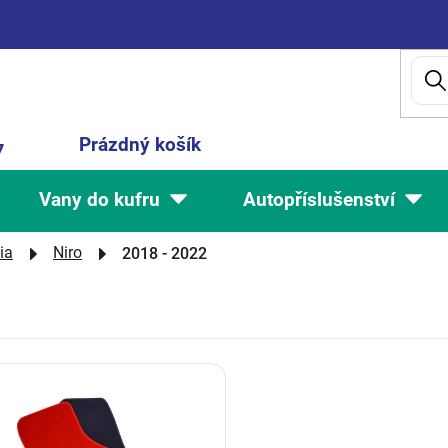
Nákupní
Prázdný košík
7
košík
Vany do kufru
Autopříslušenství
ia
Niro
2018 - 2022