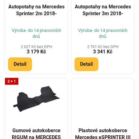
o
Autopotahy na Mercedes
Autopotahy na Mercedes
d
Sprinter 2m 2018-
Sprinter 3m 2018-
u
k
t
Výroba- do 14 pracovních
Výroba- do 14 pracovních
ů
dnů
dnů
2 627 Kč bez DPH
2 761 Kč bez DPH
3 179 Kč
3 341 Kč
Detail
Detail
2 + 1
Gumové autokoberce
Plastové autokoberce
RIGUM na MERCEDES
Mercedes eSPRINTER III