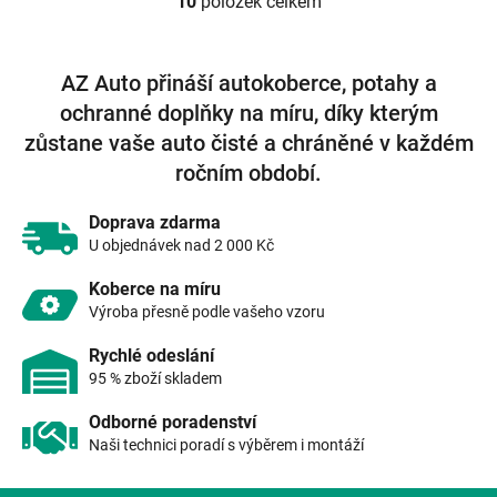
10
položek celkem
O
v
l
á
AZ Auto přináší autokoberce, potahy a
d
ochranné doplňky na míru, díky kterým
a
c
zůstane vaše auto čisté a chráněné v každém
í
ročním období.
p
r
v
Doprava zdarma
k
U objednávek nad 2 000 Kč
y
v
Koberce na míru
ý
Výroba přesně podle vašeho vzoru
p
i
Rychlé odeslání
s
95 % zboží skladem
u
Odborné poradenství
Naši technici poradí s výběrem i montáží