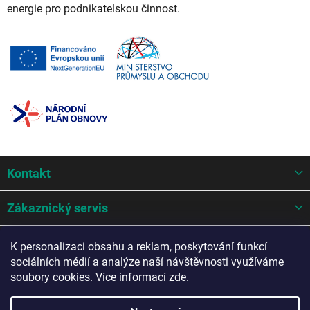
energie pro podnikatelskou činnost.
Z
Kontakt
á
p
a
Zákaznický servis
t
í
Mohlo by se hodit
K personalizaci obsahu a reklam, poskytování funkcí
sociálních médií a analýze naší návštěvnosti využíváme
Potřebujete poradit?
soubory cookies. Více informací
zde
.