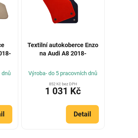
ce
Textilní autokoberce Enzo
018-
na Audi A8 2018-
h dnů
Výroba- do 5 pracovních dnů
852 Kč bez DPH
1 031 Kč
il
Detail