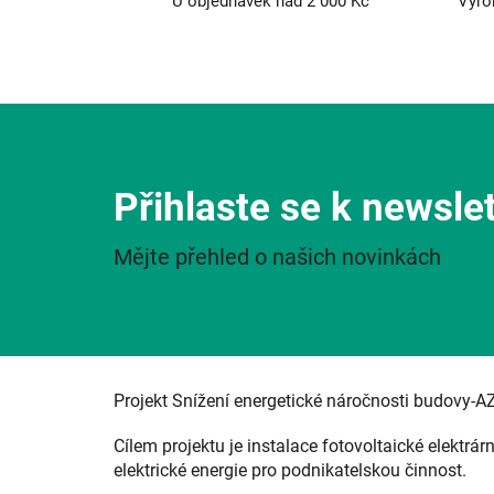
U objednávek nad 2 000 Kč
Výro
Přihlaste se k newsle
Mějte přehled o našich novinkách
Projekt Snížení energetické náročnosti budovy-A
Cílem projektu je instalace fotovoltaické elektrár
elektrické energie pro podnikatelskou činnost.