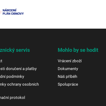
znický servis
Mohlo by se hodit
kt
Vrácení zboží
ti doručení a platby
Dokumenty
dní podmínky
Náš příběh
nky ochrany osobních
Spolupráce
ační protokol