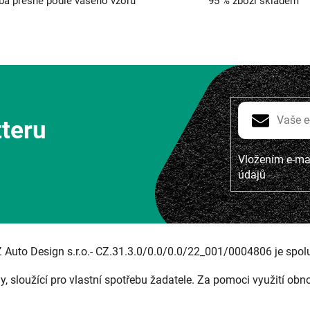
ba přesně podle vašeho vzoru
95 % zboží skladem
tteru
Vložením e-mai
údajů
Z Auto Design s.r.o.- CZ.31.3.0/0.0/0.0/22_001/0004806 je spol
ny, sloužící pro vlastní spotřebu žadatele. Za pomoci využití obn