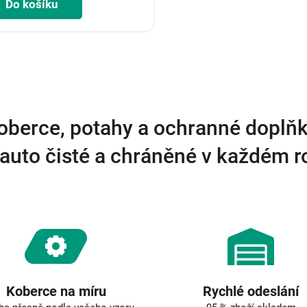
Do košíku
O
v
l
á
d
a
oberce, potahy a ochranné doplňk
c
í
auto čisté a chráněné v každém 
p
r
v
k
y
v
ý
p
i
s
u
Koberce na míru
Rychlé odeslání