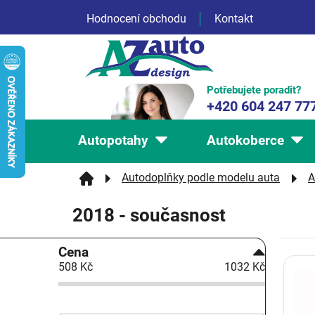
Přejít
Hodnocení obchodu
Kontakt
na
obsah
Potřebujete poradit?
+420 604 247 77
Autopotahy
Autokoberce
Autodoplňky podle modelu auta
A
2018 - současnost
P
Cena
V
o
508
Kč
1032
Kč
ý
s
p
t
i
r