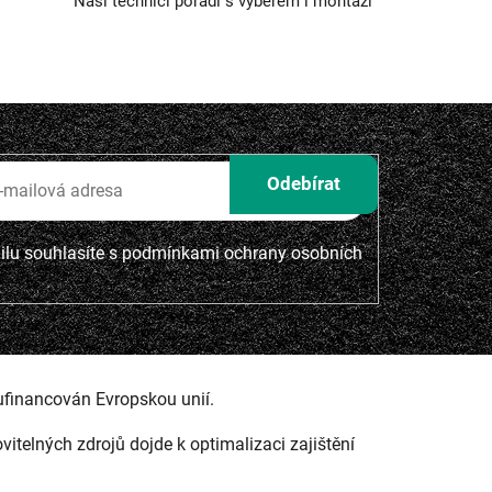
Naši technici poradí s výběrem i montáží
lu souhlasíte s
podmínkami ochrany osobních
ufinancován Evropskou unií.
ovitelných zdrojů dojde k optimalizaci zajištění