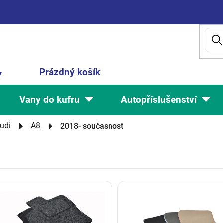
Nákupní
Prázdný košík
7
košík
Vany do kufru
Autopříslušenství
udi
A8
2018- současnost