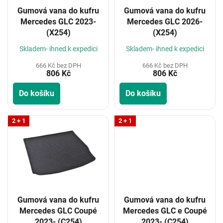
o
Gumová vana do kufru
Gumová vana do kufru
d
Mercedes GLC 2023-
Mercedes GLC 2026-
u
(X254)
(X254)
k
t
Skladem- ihned k expedici
Skladem- ihned k expedici
ů
666 Kč bez DPH
666 Kč bez DPH
806 Kč
806 Kč
Do košíku
Do košíku
2 + 1
2 + 1
Gumová vana do kufru
Gumová vana do kufru
Mercedes GLC Coupé
Mercedes GLC e Coupé
2023- (C254)
2023- (C254)