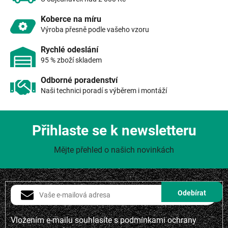
y
v
Koberce na míru
ý
Výroba přesně podle vašeho vzoru
p
i
Rychlé odeslání
s
95 % zboží skladem
u
Odborné poradenství
Naši technici poradí s výběrem i montáží
Přihlaste se k newsletteru
Mějte přehled o našich novinkách
Vložením e-mailu souhlasíte s
podmínkami ochrany