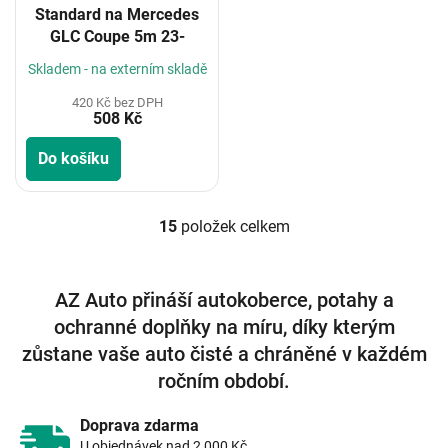
Standard na Mercedes
GLC Coupe 5m 23-
Skladem - na externím skladě
420 Kč bez DPH
508 Kč
Do košíku
15
položek celkem
O
v
l
á
AZ Auto přináší autokoberce, potahy a
d
ochranné doplňky na míru, díky kterým
a
c
zůstane vaše auto čisté a chráněné v každém
í
ročním období.
p
r
v
Doprava zdarma
k
U objednávek nad 2 000 Kč