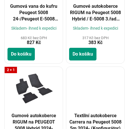
o
Gumová vana do kufru
Gumové autokoberce
d
Peugeot 5008
RIGUM na Peugeot 5008
u
24-/Peugeot E-5008
Hybrid / E-5008 3.řada
k
2024- 7 míst 3.řada
2024-
t
Skladem- ihned k expedici
Skladem- ihned k expedici
sklopená
ů
683 Kč bez DPH
317 Kč bez DPH
827 Kč
383 Kč
Do košíku
Do košíku
2 + 1
Gumové autokoberce
Textilní autokoberce
RIGUM na PEUGEOT
Carrera na Peugeot 5008
5008 Hybrid 2024-
5m 2024- (Konfigurátor)