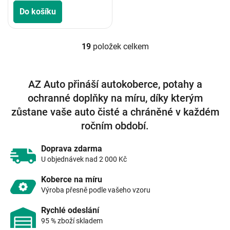
Do košíku
19
položek celkem
O
v
l
á
AZ Auto přináší autokoberce, potahy a
d
ochranné doplňky na míru, díky kterým
a
c
zůstane vaše auto čisté a chráněné v každém
í
ročním období.
p
r
v
Doprava zdarma
k
U objednávek nad 2 000 Kč
y
v
Koberce na míru
ý
Výroba přesně podle vašeho vzoru
p
i
Rychlé odeslání
s
95 % zboží skladem
u