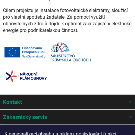
Cílem projektu je instalace fotovoltaické elektrárny, sloužící
pro vlastní spotřebu žadatele. Za pomoci využití
obnovitelných zdrojů dojde k optimalizaci zajištění elektrické
energie pro podnikatelskou činnost.
Z
Kontakt
á
p
a
Zákaznický servis
t
í
Mohlo by se hodit
K personalizaci obsahu a reklam, poskytování funkcí