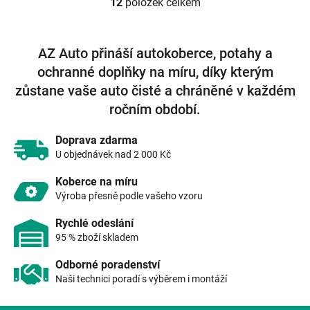
12
položek celkem
O
v
l
á
AZ Auto přináší autokoberce, potahy a
d
ochranné doplňky na míru, díky kterým
a
c
zůstane vaše auto čisté a chráněné v každém
í
ročním období.
p
r
v
Doprava zdarma
k
U objednávek nad 2 000 Kč
y
v
Koberce na míru
ý
Výroba přesně podle vašeho vzoru
p
i
Rychlé odeslání
s
95 % zboží skladem
u
Odborné poradenství
Naši technici poradí s výběrem i montáží