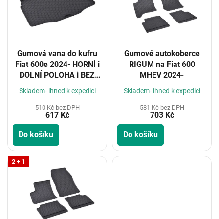
i
s
p
r
o
Gumová vana do kufru
Gumové autokoberce
d
Fiat 600e 2024- HORNÍ i
RIGUM na Fiat 600
u
DOLNÍ POLOHA i BEZ
MHEV 2024-
k
MEZIPODLAHY
t
Skladem- ihned k expedici
Skladem- ihned k expedici
ů
510 Kč bez DPH
581 Kč bez DPH
617 Kč
703 Kč
Do košíku
Do košíku
2 + 1