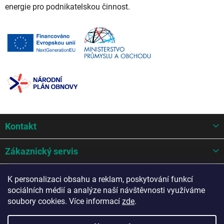
energie pro podnikatelskou činnost.
Z
Kontakt
á
p
a
Zákaznický servis
t
í
Mohlo by se hodit
K personalizaci obsahu a reklam, poskytování funkcí
sociálních médií a analýze naší návštěvnosti využíváme
Potřebujete poradit?
soubory cookies. Více informací
zde
.