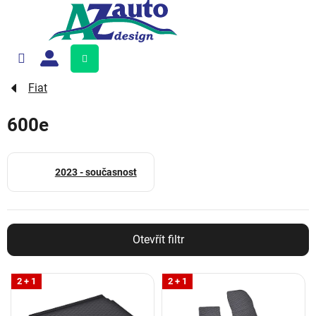
Přejít
na
obsah
Nákupní
košík
Fiat
600e
2023 - současnost
Otevřít filtr
V
2 + 1
2 + 1
ý
p