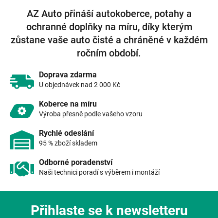
l
á
AZ Auto přináší autokoberce, potahy a
d
ochranné doplňky na míru, díky kterým
a
c
zůstane vaše auto čisté a chráněné v každém
í
ročním období.
p
r
v
Doprava zdarma
k
U objednávek nad 2 000 Kč
y
v
Koberce na míru
ý
Výroba přesně podle vašeho vzoru
p
i
Rychlé odeslání
s
95 % zboží skladem
u
Odborné poradenství
Naši technici poradí s výběrem i montáží
Přihlaste se k newsletteru