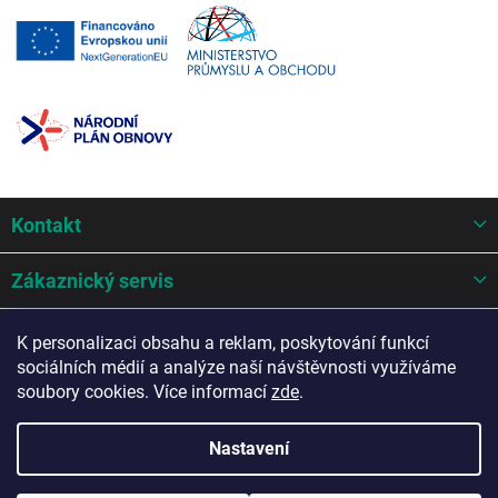
Z
Kontakt
á
p
a
Zákaznický servis
t
í
Mohlo by se hodit
K personalizaci obsahu a reklam, poskytování funkcí
sociálních médií a analýze naší návštěvnosti využíváme
Potřebujete poradit?
soubory cookies. Více informací
zde
.
Nastavení