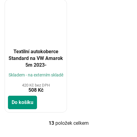
Textilní autokoberce
Standard na VW Amarok
5m 2023-
Skladem - na externím skladě
420 Kč bez DPH
508 Kč
Do košíku
13
položek celkem
O
v