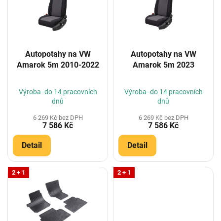
i
s
p
r
o
Autopotahy na VW
Autopotahy na VW
d
Amarok 5m 2010-2022
Amarok 5m 2023
u
k
t
Výroba- do 14 pracovních
Výroba- do 14 pracovních
ů
dnů
dnů
6 269 Kč bez DPH
6 269 Kč bez DPH
7 586 Kč
7 586 Kč
Detail
Detail
2 + 1
2 + 1