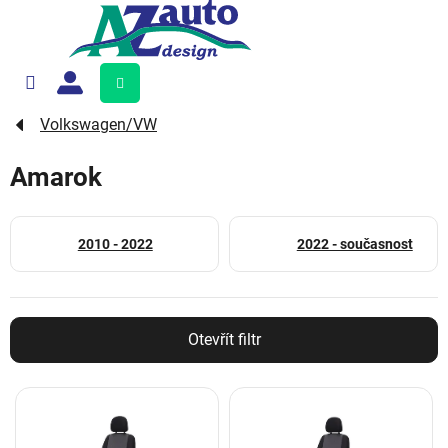
Přejít
na
obsah
Nákupní
košík
Volkswagen/VW
Amarok
2010 - 2022
2022 - současnost
Otevřít filtr
V
ý
p