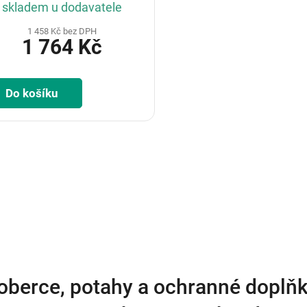
skladem u dodavatele
1 458 Kč bez DPH
1 764 Kč
Do košíku
O
v
l
á
d
a
c
í
p
r
v
oberce, potahy a ochranné doplňk
k
y