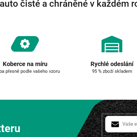
auto čisté a chráněné v každém 
v
ý
p
i
s
u
Koberce na míru
Rychlé odeslání
ba přesně podle vašeho vzoru
95 % zboží skladem
tteru