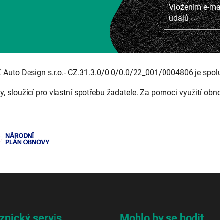
Vložením e-mai
údajů
Z Auto Design s.r.o.- CZ.31.3.0/0.0/0.0/22_001/0004806 je spol
ny, sloužící pro vlastní spotřebu žadatele. Za pomoci využití obn
znický servis
Mohlo by se hodit