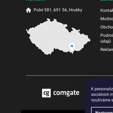
t
í
Polní 581, 691 56, Hrušky
Konta
Možnos
Obcho
Podmí
údajů
Reklam
K personali
sociálních m
využíváme s
Nastaven