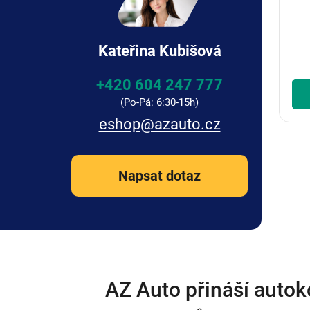
Kateřina Kubišová
+420 604 247 777
eshop
@
azauto.cz
Napsat dotaz
AZ Auto přináší autok