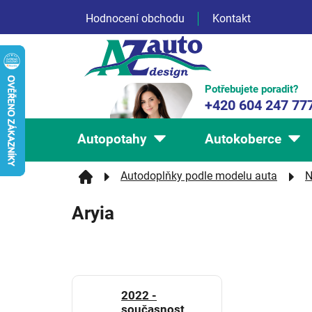
Přejít
Hodnocení obchodu
Kontakt
na
obsah
Potřebujete poradit?
+420 604 247 77
Autopotahy
Autokoberce
Autodoplňky podle modelu auta
N
Aryia
2022 -
současnost