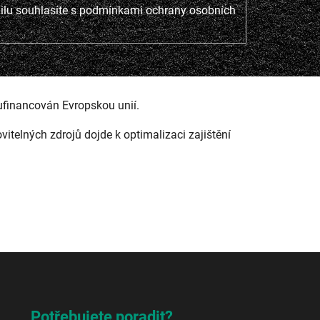
lu souhlasíte s
podmínkami ochrany osobních
ufinancován Evropskou unií.
ovitelných zdrojů dojde k optimalizaci zajištění
Potřebujete poradit?