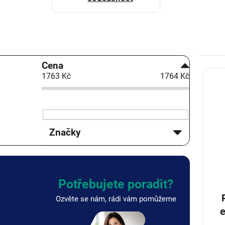
P
Cena
o
1763
Kč
1764
Kč
V
s
ý
t
p
r
i
a
s
n
Značky
p
n
r
í
o
p
d
a
u
n
Potřebujete poradit?
k
e
Ozvěte se nám, rádi vám pomůžeme
t
l
e
ů