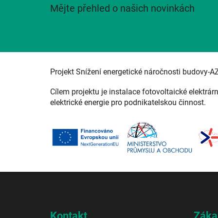
Mějte přehled o našich novinkách
Projekt Snížení energetické náročnosti budovy-A
Cílem projektu je instalace fotovoltaické elektrár
elektrické energie pro podnikatelskou činnost.
Z
á
p
a
Kontakt
Záka