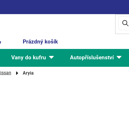
Nákupní
Prázdný košík
7
košík
Vany do kufru
Autopříslušenství
issan
Aryia