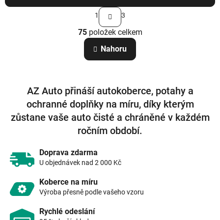
S
1
3
t
O
r
75
položek celkem
v
á
n
l
Nahoru
k
á
o
d
v
a
á
c
n
AZ Auto přináší autokoberce, potahy a
í
í
p
ochranné doplňky na míru, díky kterým
r
zůstane vaše auto čisté a chráněné v každém
v
k
ročním období.
y
v
Doprava zdarma
ý
U objednávek nad 2 000 Kč
p
i
Koberce na míru
s
Výroba přesně podle vašeho vzoru
u
Rychlé odeslání