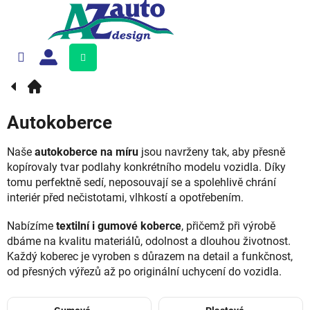
Přejít
na
obsah
Nákupní
košík
Autokoberce
Naše
autokoberce na míru
jsou navrženy tak, aby přesně
kopírovaly tvar podlahy konkrétního modelu vozidla. Díky
tomu perfektně sedí, neposouvají se a spolehlivě chrání
interiér před nečistotami, vlhkostí a opotřebením.
Nabízíme
textilní i gumové koberce
, přičemž při výrobě
dbáme na kvalitu materiálů, odolnost a dlouhou životnost.
Každý koberec je vyroben s důrazem na detail a funkčnost,
od přesných výřezů až po originální uchycení do vozidla.