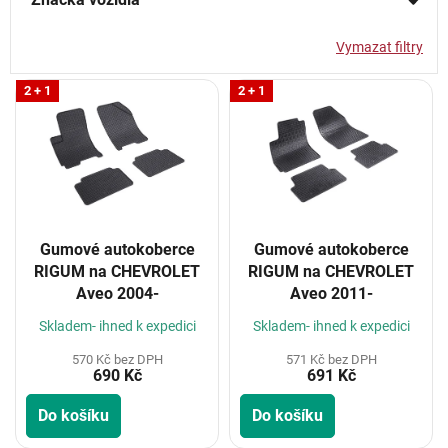
Vymazat filtry
V
2 + 1
2 + 1
ý
p
i
s
p
r
o
Gumové autokoberce
Gumové autokoberce
d
RIGUM na CHEVROLET
RIGUM na CHEVROLET
u
Aveo 2004-
Aveo 2011-
k
t
Skladem- ihned k expedici
Skladem- ihned k expedici
ů
570 Kč bez DPH
571 Kč bez DPH
690 Kč
691 Kč
Do košíku
Do košíku