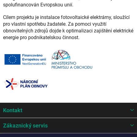
spolufinancován Evropskou unií.
Cílem projektu je instalace fotovoltaické elektrárny, sloužící
pro vlastní spotřebu žadatele. Za pomoci využití
obnovitelných zdrojů dojde k optimalizaci zajištění elektrické
energie pro podnikatelskou činnost.
Z
Kontakt
á
p
a
Zákaznický servis
t