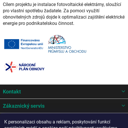
Cílem projektu je instalace fotovoltaické elektrárny, sloužící
pro vlastní spotřebu žadatele. Za pomoci využití
obnovitelných zdrojů dojde k optimalizaci zajištění elektrické
energie pro podnikatelskou činnost.
Z
Kontakt
á
p
a
Zákaznický servis
t
í
Mohlo by se hodit
K personalizaci obsahu a reklam, poskytování funkcí