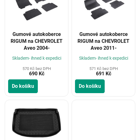
i
s
p
r
o
Gumové autokoberce
Gumové autokoberce
d
RIGUM na CHEVROLET
RIGUM na CHEVROLET
u
Aveo 2004-
Aveo 2011-
k
t
Skladem- ihned k expedici
Skladem- ihned k expedici
ů
570 Kč bez DPH
571 Kč bez DPH
690 Kč
691 Kč
Do košíku
Do košíku