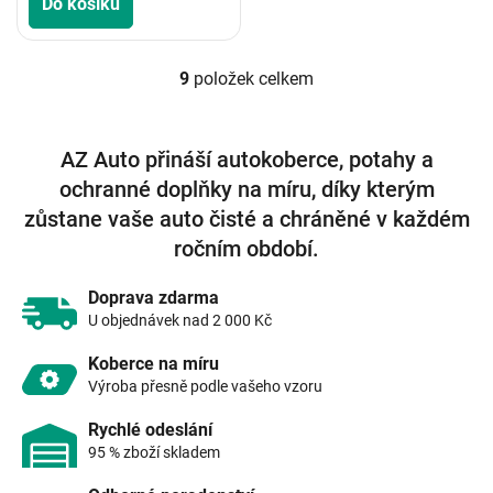
Do košíku
9
položek celkem
O
v
l
á
AZ Auto přináší autokoberce, potahy a
d
ochranné doplňky na míru, díky kterým
a
c
zůstane vaše auto čisté a chráněné v každém
í
ročním období.
p
r
v
Doprava zdarma
k
U objednávek nad 2 000 Kč
y
v
Koberce na míru
ý
Výroba přesně podle vašeho vzoru
p
i
Rychlé odeslání
s
95 % zboží skladem
u