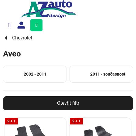
Přejít
na
obsah
Nákupní
košík
Chevrolet
Aveo
2002 - 2011
2011 - současnost
Otevřít filtr
V
2 + 1
2 + 1
ý
p