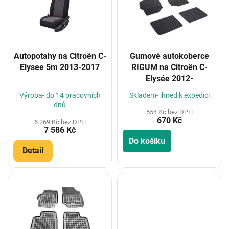
i
s
p
r
o
Autopotahy na Citroën C-
Gumové autokoberce
d
Elysee 5m 2013-2017
RIGUM na Citroën C-
u
Elysée 2012-
k
t
Výroba- do 14 pracovních
Skladem- ihned k expedici
ů
dnů
554 Kč bez DPH
670 Kč
6 269 Kč bez DPH
7 586 Kč
Do košíku
Detail