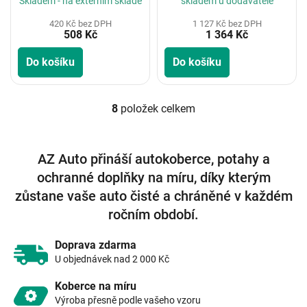
Skladem - na externím skladě
skladem u dodavatele
420 Kč bez DPH
1 127 Kč bez DPH
508 Kč
1 364 Kč
Do košíku
Do košíku
8
položek celkem
O
v
l
á
AZ Auto přináší autokoberce, potahy a
d
ochranné doplňky na míru, díky kterým
a
c
zůstane vaše auto čisté a chráněné v každém
í
ročním období.
p
r
v
Doprava zdarma
k
U objednávek nad 2 000 Kč
y
v
Koberce na míru
ý
Výroba přesně podle vašeho vzoru