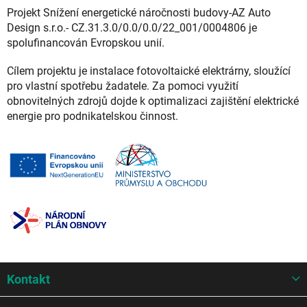
Projekt Snížení energetické náročnosti budovy-AZ Auto
Design s.r.o.- CZ.31.3.0/0.0/0.0/22_001/0004806 je
spolufinancován Evropskou unií.
Cílem projektu je instalace fotovoltaické elektrárny, sloužící
pro vlastní spotřebu žadatele. Za pomoci využití
obnovitelných zdrojů dojde k optimalizaci zajištění elektrické
energie pro podnikatelskou činnost.
Z
Kontakt
á
p