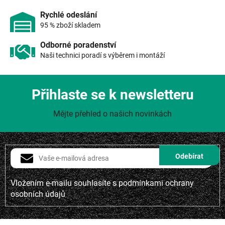
p
i
Rychlé odeslání
s
95 % zboží skladem
u
Odborné poradenství
Naši technici poradí s výběrem i montáží
Přihlaste se k newsletteru
Mějte přehled o našich novinkách
Vložením e-mailu souhlasíte s
podmínkami ochrany
osobních údajů