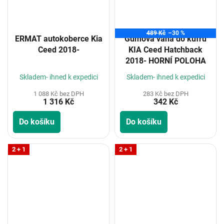
489 Kč
–30 %
ERMAT autokoberce Kia
Gumová vana do kufru
Ceed 2018-
KIA Ceed Hatchback
2018- HORNÍ POLOHA
Skladem- ihned k expedici
Skladem- ihned k expedici
1 088 Kč bez DPH
283 Kč bez DPH
1 316 Kč
342 Kč
Do košíku
Do košíku
2 + 1
2 + 1