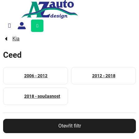
Přejít
na
obsah
Nákupní
košík
Kia
Ceed
2006 - 2012
2012 - 2018
2018 - současnost
Otevřít filtr