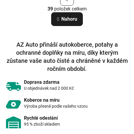
t
O
r
39
položek celkem
v
á
n
l
Nahoru
k
á
o
d
v
a
á
c
n
AZ Auto přináší autokoberce, potahy a
í
í
p
ochranné doplňky na míru, díky kterým
r
zůstane vaše auto čisté a chráněné v každém
v
k
ročním období.
y
v
Doprava zdarma
ý
U objednávek nad 2 000 Kč
p
i
Koberce na míru
s
Výroba přesně podle vašeho vzoru
u
Rychlé odeslání
95 % zboží skladem