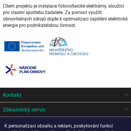
Cílem projektu je instalace fotovoltaické elektrárny, sloužící
pro vlastní spotřebu žadatele. Za pomoci využití
obnovitelných zdrojů dojde k optimalizaci zajištění elektrické
energie pro podnikatelskou činnost.
Z
Kontakt
á
p
a
Zákaznický servis
t
í
Mohlo by se hodit
K personalizaci obsahu a reklam, poskytování funkcí