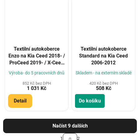
Textilní autokoberce
Textilní autokoberce
Enzo na Kia Ceed 2018- /
Standard na Kia Ceed
ProCeed 2019- / X-Ceed
2006-2012
2019-
Výroba- do 5 pracovních dnů
Skladem - na externím skladě
852 Kč bez DPH
420 Kč bez DPH
1 031 Kč
508 Kč
Detail
Do košíku
Načíst 9 dalších
S
1
2