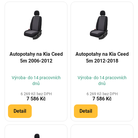
V
ý
p
i
s
p
r
o
Autopotahy na Kia Ceed
Autopotahy na Kia Ceed
d
5m 2006-2012
5m 2012-2018
u
k
t
Výroba- do 14 pracovních
Výroba- do 14 pracovních
ů
dnů
dnů
6 269 Kč bez DPH
6 269 Kč bez DPH
7 586 Kč
7 586 Kč
Detail
Detail