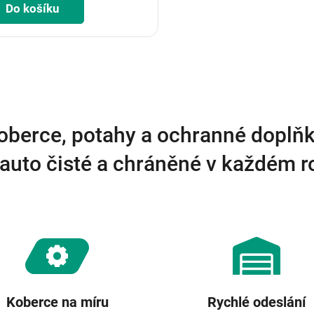
Do košíku
O
v
l
á
d
a
oberce, potahy a ochranné doplňk
c
í
auto čisté a chráněné v každém 
p
r
v
k
y
v
ý
p
i
s
u
Koberce na míru
Rychlé odeslání