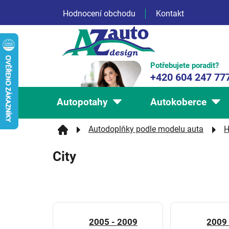
Přejít
Hodnocení obchodu
Kontakt
na
obsah
Potřebujete poradit?
+420 604 247 77
Autopotahy
Autokoberce
Autodoplňky podle modelu auta
H
City
2005 - 2009
2009 