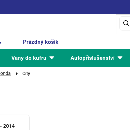
Nákupní
Prázdný košík
7
košík
Vany do kufru
Autopříslušenství
onda
City
- 2014