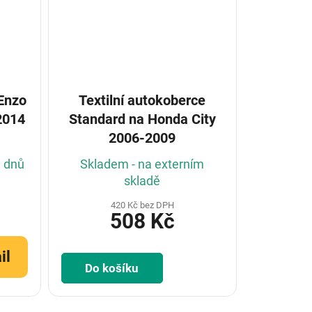
 Enzo
Textilní autokoberce
2014
Standard na Honda City
2006-2009
h dnů
Skladem - na externím
skladě
420 Kč bez DPH
508 Kč
il
Do košíku