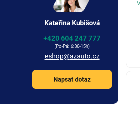
V
Kateřina Kubišová
+420 604 247 777
eshop
@
azauto.cz
Napsat dotaz