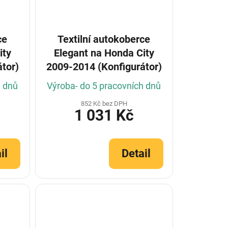
ce
Textilní autokoberce
ity
Elegant na Honda City
tor)
2009-2014 (Konfigurátor)
h dnů
Výroba- do 5 pracovních dnů
852 Kč bez DPH
1 031 Kč
il
Detail