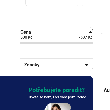
P
Cena
V
o
508
Kč
7587
Kč
ý
s
p
t
i
r
s
a
p
n
Značky
r
n
o
í
d
p
u
a
k
n
Potřebujete poradit?
Autop
t
e
Ozvěte se nám, rádi vám pomůžeme
ů
l