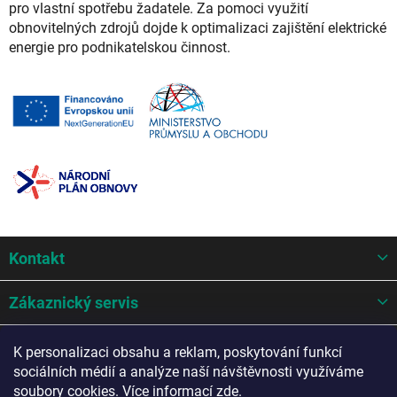
pro vlastní spotřebu žadatele. Za pomoci využití
obnovitelných zdrojů dojde k optimalizaci zajištění elektrické
energie pro podnikatelskou činnost.
Z
Kontakt
á
p
a
Zákaznický servis
t
í
Mohlo by se hodit
K personalizaci obsahu a reklam, poskytování funkcí
sociálních médií a analýze naší návštěvnosti využíváme
Potřebujete poradit?
soubory cookies. Více informací
zde
.