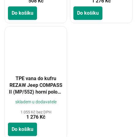
508 Kč
1 276 Kč
Do košíku
Do košíku
TPE vana do kufru
REZAW Jeep COMPASS
II (MP/552) horní poloha
2017-
skladem u dodavatele
1 055 Kč bez DPH
1 276 Kč
Do košíku