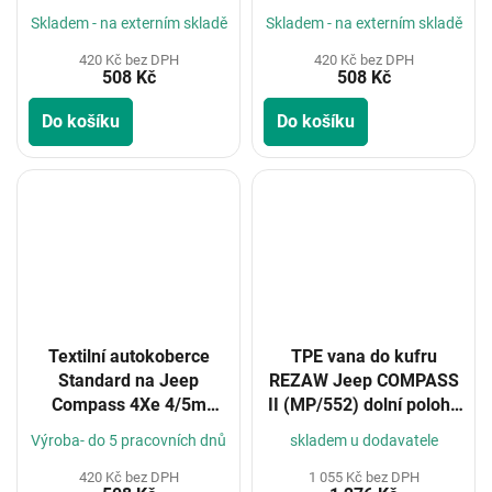
MHEV 2017-
2017-
Skladem - na externím skladě
Skladem - na externím skladě
420 Kč bez DPH
420 Kč bez DPH
508 Kč
508 Kč
Do košíku
Do košíku
Textilní autokoberce
TPE vana do kufru
Standard na Jeep
REZAW Jeep COMPASS
Compass 4Xe 4/5m
II (MP/552) dolní poloha
2021-
2017-
Výroba- do 5 pracovních dnů
skladem u dodavatele
420 Kč bez DPH
1 055 Kč bez DPH