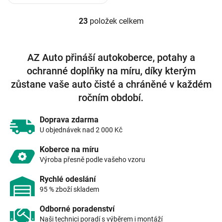
23
položek celkem
O
v
l
á
AZ Auto přináší autokoberce, potahy a
d
ochranné doplňky na míru, díky kterým
a
c
zůstane vaše auto čisté a chráněné v každém
í
ročním období.
p
r
v
Doprava zdarma
k
U objednávek nad 2 000 Kč
y
v
Koberce na míru
ý
Výroba přesně podle vašeho vzoru
p
i
Rychlé odeslání
s
95 % zboží skladem
u
Odborné poradenství
Naši technici poradí s výběrem i montáží