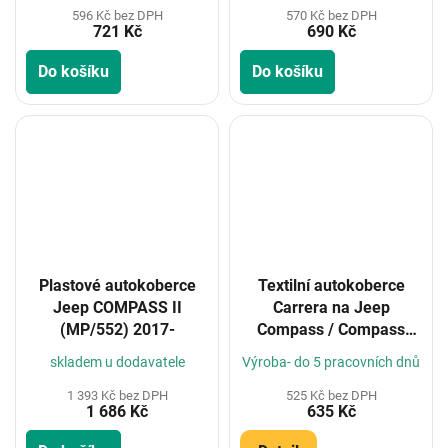
596 Kč bez DPH
570 Kč bez DPH
721 Kč
690 Kč
Do košíku
Do košíku
Plastové autokoberce
Textilní autokoberce
Jeep COMPASS II
Carrera na Jeep
(MP/552) 2017-
Compass / Compass
MHEV 2017-
skladem u dodavatele
Výroba- do 5 pracovních dnů
(Konfigurátor)
1 393 Kč bez DPH
525 Kč bez DPH
1 686 Kč
635 Kč