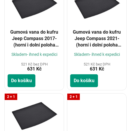
i
s
p
r
o
Gumová vana do kufru
Gumová vana do kufru
d
Jeep Compass 2017-
Jeep Compass 2021-
u
(horní i dolní poloha
(horní i dolní poloha
k
kufru)
kufru)
t
Skladem- ihned k expedici
Skladem- ihned k expedici
ů
521 Kč bez DPH
521 Kč bez DPH
631 Kč
631 Kč
Do košíku
Do košíku
2 + 1
2 + 1