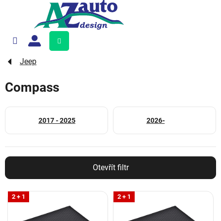
Přejít
na
obsah
Nákupní
košík
Jeep
Compass
2017 - 2025
2026-
Otevřít filtr
V
2 + 1
2 + 1
ý
p