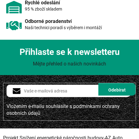
i
Rychlé odeslání
s
95 % zboží skladem
u
Odborné poradenství
Naši technici poradí s výběrem i montáží
Přihlaste se k newsletteru
Mějte přehled o našich novinkách
Vložením e-mailu souhlasíte s
podmínkami ochrany
osobních údajů
Projekt Snížení energetické náročnosti budovy-AZ Auto