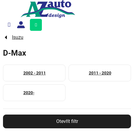
Přejít
na
obsah
Nákupní
košík
Isuzu
D-Max
2002 - 2011
2011 - 2020
2020-
Otevřít filtr