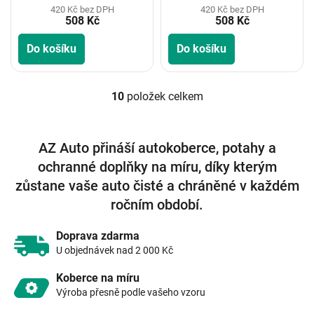
420 Kč bez DPH
420 Kč bez DPH
508 Kč
508 Kč
Do košíku
Do košíku
10
položek celkem
O
v
l
á
AZ Auto přináší autokoberce, potahy a
d
ochranné doplňky na míru, díky kterým
a
c
zůstane vaše auto čisté a chráněné v každém
í
ročním období.
p
r
v
Doprava zdarma
k
U objednávek nad 2 000 Kč
y
v
Koberce na míru
ý
Výroba přesně podle vašeho vzoru
p