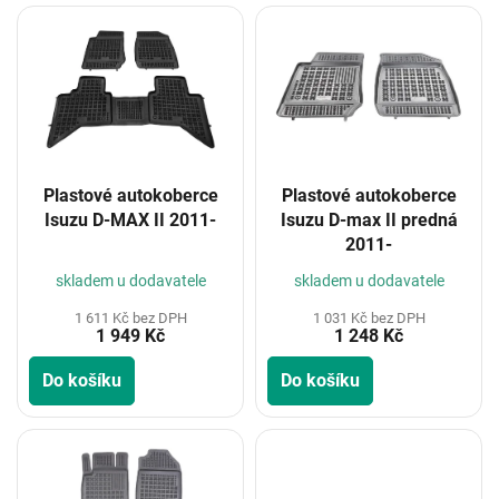
V
ý
p
i
s
p
r
o
Plastové autokoberce
Plastové autokoberce
d
Isuzu D-MAX II 2011-
Isuzu D-max II predná
u
2011-
k
t
skladem u dodavatele
skladem u dodavatele
ů
1 611 Kč bez DPH
1 031 Kč bez DPH
1 949 Kč
1 248 Kč
Do košíku
Do košíku