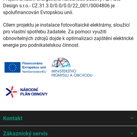
Design s.r.o.- CZ.31.3.0/0.0/0.0/22_001/0004806 je
spolufinancován Evropskou unií.
Cílem projektu je instalace fotovoltaické elektrárny, sloužící
pro vlastní spotřebu žadatele. Za pomoci využití
obnovitelných zdrojů dojde k optimalizaci zajištění elektrické
energie pro podnikatelskou činnost.
Z
Kontakt
á
p
a
Zákaznický servis