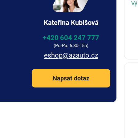
Vý
Kateřina Kubišová
+420 604 247 777
eshop
@
azauto.cz
Napsat dotaz