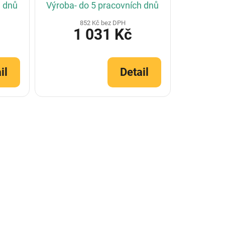
h dnů
Výroba- do 5 pracovních dnů
852 Kč bez DPH
1 031 Kč
il
Detail