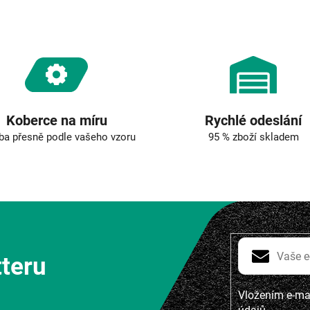
v
k
y
v
ý
p
i
s
u
Koberce na míru
Rychlé odeslání
ba přesně podle vašeho vzoru
95 % zboží skladem
tteru
Vložením e-mai