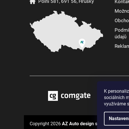
Polní 581, 691 56, Hrušky
Konta
Možnos
Obcho
Podmí
údajů
Reklam
K personali
sociálních m
využíváme s
Nastaven
Copyright 2026
AZ Auto design s.r.o.
. Všechna 