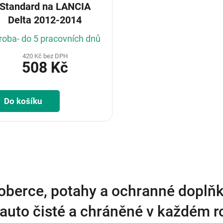
Standard na LANCIA
Delta 2012-2014
roba- do 5 pracovních dnů
420 Kč bez DPH
508 Kč
Do košíku
O
v
l
á
d
a
oberce, potahy a ochranné doplňk
c
í
auto čisté a chráněné v každém 
p
r