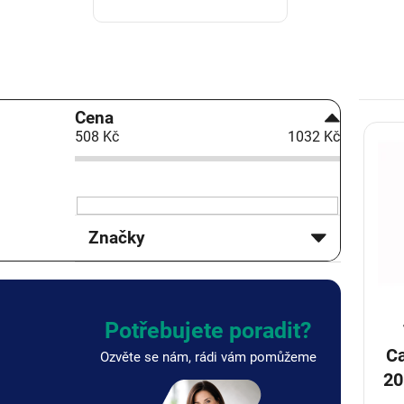
P
Cena
V
o
508
Kč
1032
Kč
ý
s
p
t
i
r
s
a
p
n
Značky
r
n
o
í
d
p
u
a
k
n
Potřebujete poradit?
t
e
Ca
Ozvěte se nám, rádi vám pomůžeme
ů
l
20