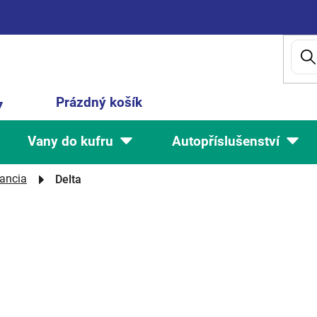
Nákupní
Prázdný košík
7
košík
Vany do kufru
Autopříslušenství
ancia
Delta