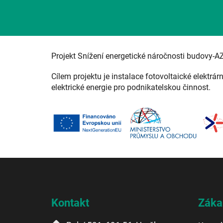
Projekt Snížení energetické náročnosti budovy-A
Cílem projektu je instalace fotovoltaické elektrár
elektrické energie pro podnikatelskou činnost.
Z
á
p
a
Kontakt
Záka
t
í