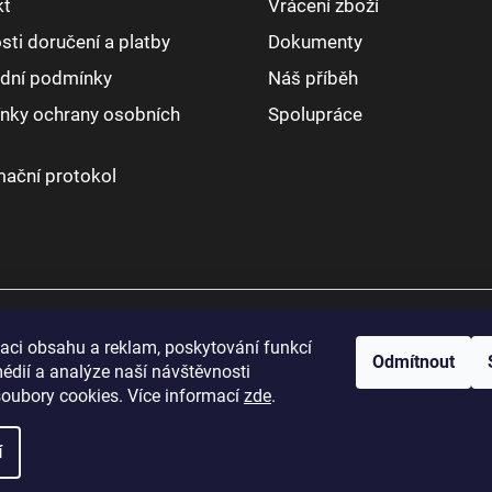
kt
Vrácení zboží
ti doručení a platby
Dokumenty
dní podmínky
Náš příběh
nky ochrany osobních
Spolupráce
ační protokol
zaci obsahu a reklam, poskytování funkcí
Odmítnout
édií a analýze naší návštěvnosti
oubory cookies. Více informací
zde
.
í
práva vyhrazena.
Upravit nastavení cookies