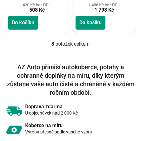
420 Kč bez DPH
1 486 Kč bez DPH
508 Kč
1 798 Kč
Do košíku
Do košíku
8
položek celkem
O
v
l
á
AZ Auto přináší autokoberce, potahy a
d
ochranné doplňky na míru, díky kterým
a
c
zůstane vaše auto čisté a chráněné v každém
í
ročním období.
p
r
v
Doprava zdarma
k
U objednávek nad 2 000 Kč
y
v
Koberce na míru
ý
Výroba přesně podle vašeho vzoru
p