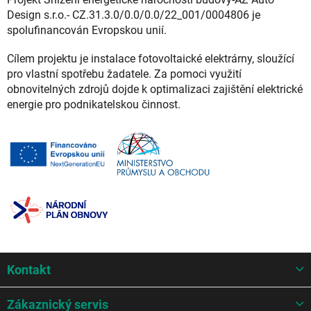
Design s.r.o.- CZ.31.3.0/0.0/0.0/22_001/0004806 je
spolufinancován Evropskou unií.
Cílem projektu je instalace fotovoltaické elektrárny, sloužící
pro vlastní spotřebu žadatele. Za pomoci využití
obnovitelných zdrojů dojde k optimalizaci zajištění elektrické
energie pro podnikatelskou činnost.
Z
Kontakt
á
p
a
Zákaznický servis