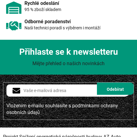
i
Rychlé odeslání
s
95 % zboží skladem
u
Odborné poradenství
Naši technici poradí s výběrem i montáží
Přihlaste se k newsletteru
Mějte přehled o našich novinkách
Vložením e-mailu souhlasíte s
podmínkami ochrany
osobních údajů
Projekt Snížení energetické náročnosti budovy-AZ Auto