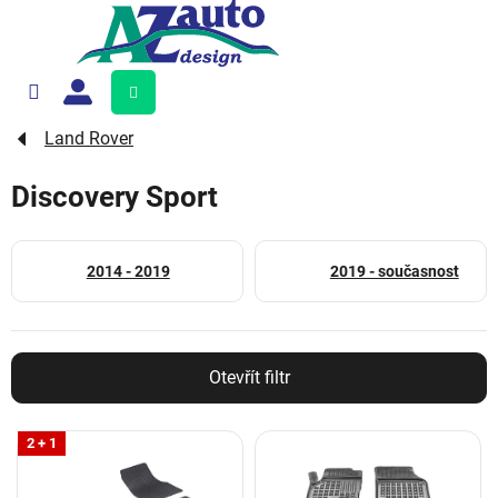
Přejít
na
obsah
Nákupní
košík
Land Rover
Discovery Sport
2014 - 2019
2019 - současnost
Otevřít filtr
V
2 + 1
ý
p