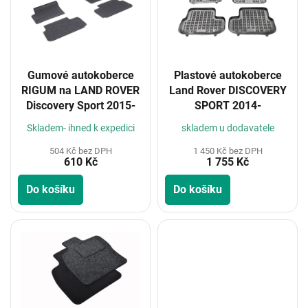
i
s
p
r
o
Gumové autokoberce
Plastové autokoberce
d
RIGUM na LAND ROVER
Land Rover DISCOVERY
u
Discovery Sport 2015-
SPORT 2014-
k
t
Skladem- ihned k expedici
skladem u dodavatele
ů
504 Kč bez DPH
1 450 Kč bez DPH
610 Kč
1 755 Kč
Do košíku
Do košíku